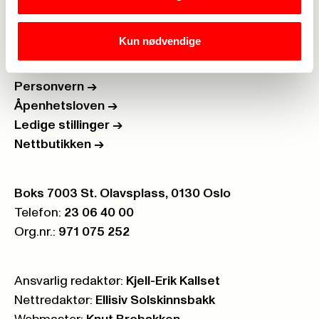
Brosjyrer og materiell
->
Kun nødvendige
Personvern
->
Åpenhetsloven
->
Ledige stillinger
->
Nettbutikken
->
Postboks:
Boks 7003 St. Olavsplass, 0130 Oslo
Telefon:
23 06 40 00
Org.nr.:
971 075 252
Ansvarlig redaktør:
Kjell-Erik Kallset
Nettredaktør:
Ellisiv Solskinnsbakk