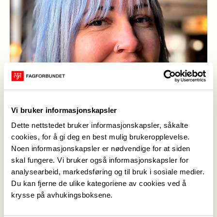
Vi bruker informasjonskapsler
Dette nettstedet bruker informasjonskapsler, såkalte
cookies, for å gi deg en best mulig brukeropplevelse.
Noen informasjonskapsler er nødvendige for at siden
skal fungere. Vi bruker også informasjonskapsler for
analysearbeid, markedsføring og til bruk i sosiale medier.
Theresa Wallevik, HTV 100%, Fagforbundet Voss
(Foto:
Du kan fjerne de ulike kategoriene av cookies ved å
Fagforbundet Voss)
krysse på avhukingsboksene.
Inge Skrede
,
21. okt. 2022