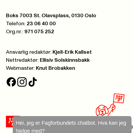
Postboks:
Boks 7003 St. Olavsplass, 0130 Oslo
Telefon:
23 06 40 00
Org.nr.:
971 075 252
Ansvarlig redaktør:
Kjell-Erik Kallset
Nettredaktør:
Ellisiv Solskinnsbakk
Webmaster:
Knut Brobakken
Hei, jeg er Fagforbundets chatbot. Hva kan jeg
hjelpe med?