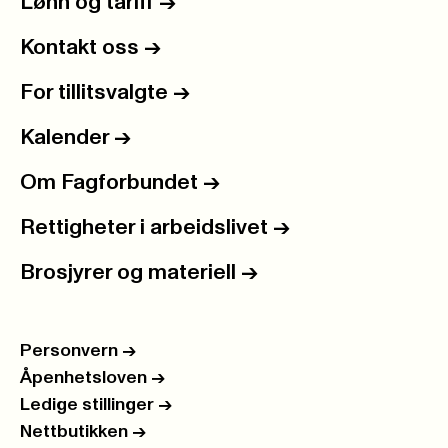
Lønn og tariff
->
Kontakt oss
->
For tillitsvalgte
->
Kalender
->
Om Fagforbundet
->
Rettigheter i arbeidslivet
->
Brosjyrer og materiell
->
Personvern
->
Åpenhetsloven
->
Ledige stillinger
->
Nettbutikken
->