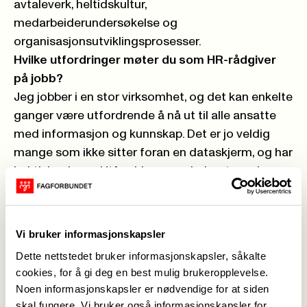
avtaleverk, heltidskultur,
medarbeiderundersøkelse og
organisasjonsutviklingsprosesser.
Hvilke utfordringer møter du som HR-rådgiver
på jobb?
Jeg jobber i en stor virksomhet, og det kan enkelte
ganger være utfordrende å nå ut til alle ansatte
med informasjon og kunnskap. Det er jo veldig
mange som ikke sitter foran en dataskjerm, og har
hektiske dager. Utfordringer er derimot noe jeg
liker, så vi gjør så godt vi kan, og jeg stortrives i
jobben min og med samarbeidet i virksomhetene.
Hvorfor valgte du å bli HR-rådgiver?
Vi bruker informasjonskapsler
Bakgrunnen for at jeg valgte å jobbe med HMS er
Dette nettstedet bruker informasjonskapsler, såkalte
fordi jeg brenner for faget mitt, og jeg har alltid
cookies, for å gi deg en best mulig brukeropplevelse.
likt å arbeide forebyggende og helsefremmende i
Noen informasjonskapsler er nødvendige for at siden
forhold til helse og arbeidsmiljø.
skal fungere. Vi bruker også informasjonskapsler for