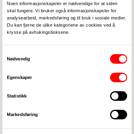
Noen informasjonskapsler er nødvendige for at siden
som har skrevet boken The Corporation og
skal fungere. Vi bruker også informasjonskapsler for
oppfølgeren The New Corporation, kommer.
analysearbeid, markedsføring og til bruk i sosiale medier.
På programmet står også arbeids- og
Du kan fjerne de ulike kategoriene av cookies ved å
inkluderingsminister Hadia Tajik, LO-rådgiver og
krysse på avhukingsboksene.
forfatter Jonas Bals, samt Pelle Sunvisson,
forfatter av boken Svenska palmen som blant
Samtykkevalg
annet skildrer hvordan utenlandske arbeidstakere
Nødvendig
blir utnyttet av menneskesmuglere og
arbeidsgivere.
Egenskaper
Meld deg på her
Påmeldingsfristen er fredag 11. mars.
Statistikk
Konferansen er gratis.
Markedsføring