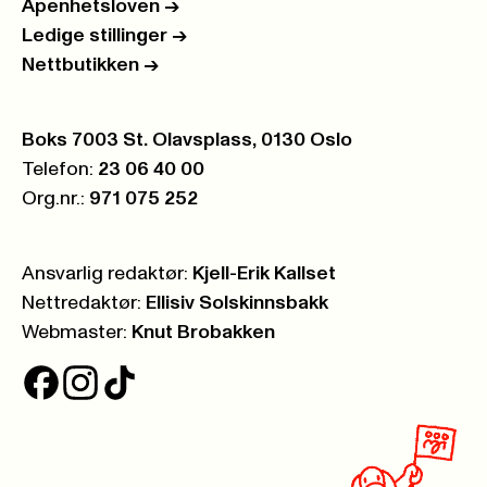
Åpenhetsloven
->
Ledige stillinger
->
Nettbutikken
->
Postboks:
Boks 7003 St. Olavsplass, 0130 Oslo
Telefon:
23 06 40 00
Org.nr.:
971 075 252
Ansvarlig redaktør:
Kjell-Erik Kallset
Nettredaktør:
Ellisiv Solskinnsbakk
Webmaster:
Knut Brobakken