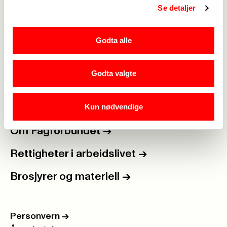
Se detaljer
Medlemskap
->
Lønn og tariff
->
Godta alle
Kontakt oss
->
Godta valgte
For tillitsvalgte
->
Kun nødvendige
Kalender
->
Om Fagforbundet
->
Rettigheter i arbeidslivet
->
Brosjyrer og materiell
->
Personvern
->