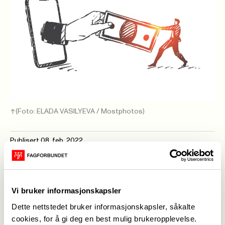
(Foto: ELADA VASILYEVA / Mostphotos)
Publisert
08. feb. 2022
Sist oppdatert: 10. feb. 2022
Temaet for konferansen er blant annet
foretakskriminalitet både med et internasjonalt
Vi bruker informasjonskapsler
og nasjonalt perspektiv. Den anerkjente
Dette nettstedet bruker informasjonskapsler, såkalte
professoren, forfatteren og filmskaperen Joel
cookies, for å gi deg en best mulig brukeropplevelse.
Bakan fra University of British Columbia i Canada,