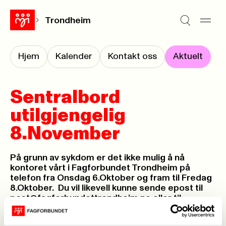
Trondheim
Hjem
Kalender
Kontakt oss
Aktuelt
Sentralbord
utilgjengelig
8.November
På grunn av sykdom er det ikke mulig å nå
kontoret vårt i Fagforbundet Trondheim på
telefon fra Onsdag 6.Oktober og fram til Fredag
8.Oktober. Du vil likevell kunne sende epost til
post@fagforbundettrondheim.no eller til
nestleder@fagforbundettrondheim.no Om det
er saker som haster så ta kontakt på 915 22 106