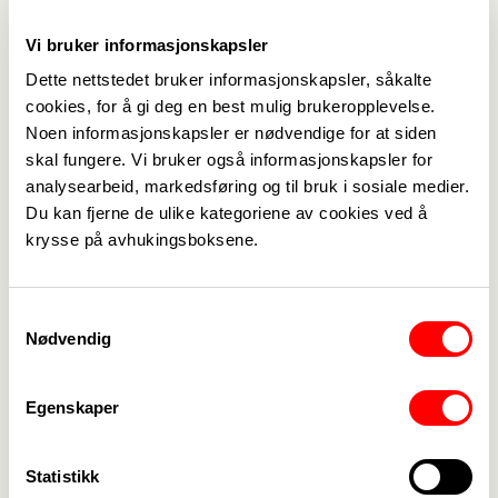
Med vennlig hilsen Fagforbundet Trondheim
Vi bruker informasjonskapsler
Publisert
08. nov. 2021
Dette nettstedet bruker informasjonskapsler, såkalte
Sist oppdatert: 08. nov. 2021
cookies, for å gi deg en best mulig brukeropplevelse.
Noen informasjonskapsler er nødvendige for at siden
skal fungere. Vi bruker også informasjonskapsler for
analysearbeid, markedsføring og til bruk i sosiale medier.
Du kan fjerne de ulike kategoriene av cookies ved å
krysse på avhukingsboksene.
Medlemskap
->
Samtykkevalg
Lønn og tariff
->
Nødvendig
Kontakt oss
->
Egenskaper
For tillitsvalgte
->
Kalender
Statistikk
->