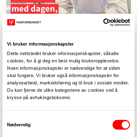
Vi bruker informasjonskapsler
Dette nettstedet bruker informasjonskapsler, såkalte
cookies, for å gi deg en best mulig brukeropplevelse.
Noen informasjonskapsler er nødvendige for at siden
skal fungere. Vi bruker også informasjonskapsler for
analysearbeid, markedsføring og til bruk i sosiale medier.
Line Jegtvik
,
19. okt. 2021
Sist oppdatert: 20. okt. 2021
Du kan fjerne de ulike kategoriene av cookies ved å
krysse på avhukingsboksene.
Samtykkevalg
Nødvendig