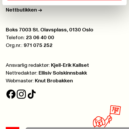
Ledige stillinger
->
Nettbutikken
->
Postboks:
Boks 7003 St. Olavsplass, 0130 Oslo
Telefon:
23 06 40 00
Org.nr.:
971 075 252
Ansvarlig redaktør:
Kjell-Erik Kallset
Nettredaktør:
Ellisiv Solskinnsbakk
Webmaster:
Knut Brobakken