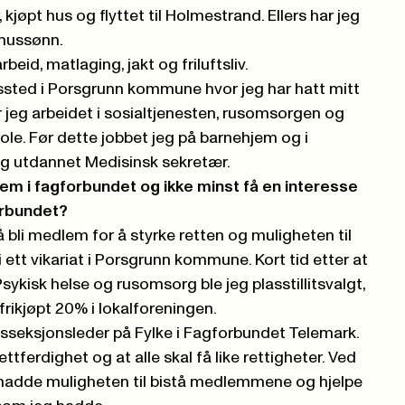
, kjøpt hus og flyttet til Holmestrand. Ellers har jeg
nussønn.
beid, matlaging, jakt og friluftsliv.
ssted i Porsgrunn kommune hvor jeg har hatt mitt
r jeg arbeidet i sosialtjenesten, rusomsorgen og
le. Før dette jobbet jeg på barnehjem og i
lig utdannet Medisinsk sekretær.
dlem i fagforbundet og ikke minst få en interesse
forbundet?
 å bli medlem for å styrke retten og muligheten til
i ett vikariat i Porsgrunn kommune. Kort tid etter at
 Psykisk helse og rusomsorg ble jeg plasstillitsvalgt,
frikjøpt 20% i lokalforeningen.
rkesseksjonsleder på Fylke i Fagforbundet Telemark.
ettferdighet og at alle skal få like rettigheter. Ved
eg hadde muligheten til bistå medlemmene og hjelpe