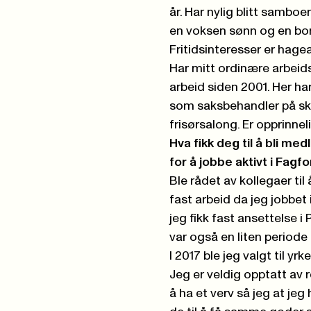
år. Har nylig blitt samboer
en voksen sønn og en bo
Fritidsinteresser er hagear
Har mitt ordinære arbeid
arbeid siden 2001. Her ha
som saksbehandler på sko
frisørsalong. Er opprinne
Hva fikk deg til å bli me
for å jobbe aktivt i Fag
Ble rådet av kollegaer til
fast arbeid da jeg jobbet 
jeg fikk fast ansettelse i
var også en liten periode 
I 2017 ble jeg valgt til y
Jeg er veldig opptatt av r
å ha et verv så jeg at j