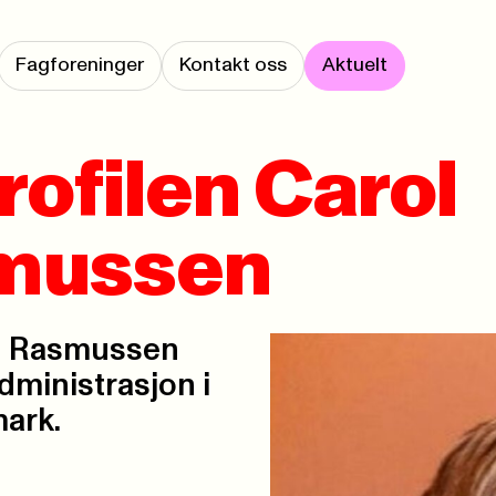
Fagforeninger
Kontakt oss
Aktuelt
profilen Carol
smussen
and Rasmussen
dministrasjon i
mark.