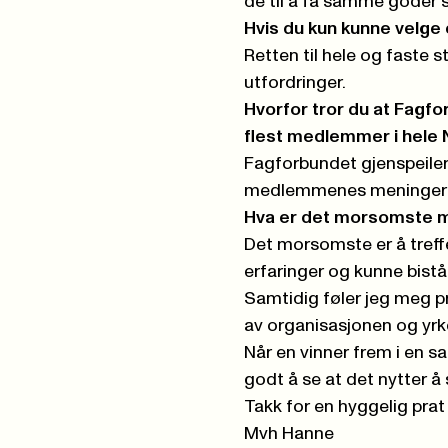
de til å få samme goder 
Hvis du kun kunne velge e
Retten til hele og faste s
utfordringer.
Hvorfor tror du at Fagf
flest medlemmer i hele
Fagforbundet gjenspeiler
medlemmenes meninger bli
Hva er det morsomste me
Det morsomste er å treff
erfaringer og kunne bistå
Samtidig føler jeg meg pr
av organisasjonen og yrk
Når en vinner frem i en s
godt å se at det nytter å
Takk for en hyggelig prat
Mvh Hanne