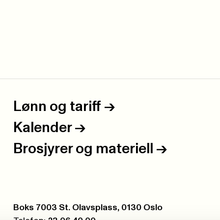
Lønn og tariff
->
Kalender
->
Brosjyrer og materiell
->
Postboks:
Boks 7003 St. Olavsplass, 0130 Oslo