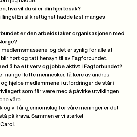
som jeg hadde.
n, hva vil du si er din hjertesak?
tillinge! En slik rettighet hadde løst manges
orbundet er den arbeidstaker organisasjonen med
 Norge?
 medlemsmassene, og det er synlig for alle at
r hørt og tatt hensyn til av Fagforbundet.
d å ha ett verv og jobbe aktivt i Fagforbundet?
e mange flotte mennesker, få lære av andres
 og hjelpe medlemmene i utfordringer de står i.
ivilegert som får være med å påvirke utviklingen
ene våre.
ak og vi får gjennomslag for våre meninger er det
 stå på krava. Sammen er vi sterke!
 Carol.