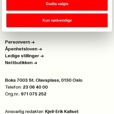
Godta valgte
Rettigheter i arbeidslivet
->
Kun nødvendige
Brosjyrer og materiell
->
Personvern
->
Åpenhetsloven
->
Ledige stillinger
->
Nettbutikken
->
Postboks:
Boks 7003 St. Olavsplass, 0130 Oslo
Telefon:
23 06 40 00
Org.nr.:
971 075 252
Ansvarlig redaktør:
Kjell-Erik Kallset