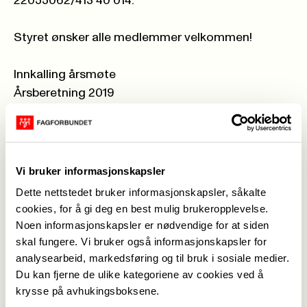
22055062/413 40 014.
Styret ønsker alle medlemmer velkommen!
Innkalling årsmøte
Årsberetning 2019
Handlingsplan 2019 med evaluering
Handlingsplan 2020
Handlingsplan 2020 for pensjonistene
Verveplan 2020
Vi bruker informasjonskapsler
Bevilgning til barnebyen 2020
Dette nettstedet bruker informasjonskapsler, såkalte
Bevilgning Dråpen i havet 2020
cookies, for å gi deg en best mulig brukeropplevelse.
Bevilgning Norsk Folkehjelp 2020
Noen informasjonskapsler er nødvendige for at siden
Bevilgning Manifest 2020
skal fungere. Vi bruker også informasjonskapsler for
analysearbeid, markedsføring og til bruk i sosiale medier.
Bevilgning kvinner på tvers 2020
Du kan fjerne de ulike kategoriene av cookies ved å
Budsjett 252 2020
krysse på avhukingsboksene.