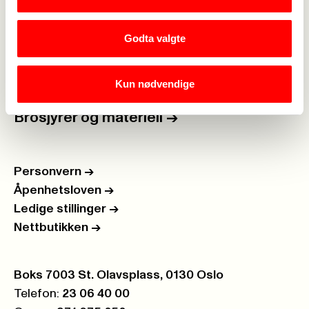
Kalender
->
Godta valgte
Om Fagforbundet
->
Kun nødvendige
Rettigheter i arbeidslivet
->
Brosjyrer og materiell
->
Personvern
->
Åpenhetsloven
->
Ledige stillinger
->
Nettbutikken
->
Postboks:
Boks 7003 St. Olavsplass, 0130 Oslo
Telefon:
23 06 40 00