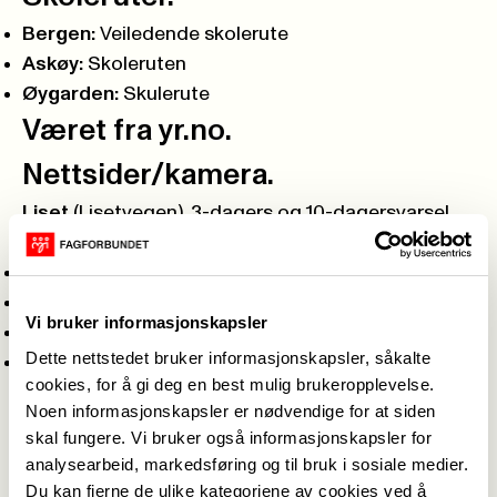
Bergen:
Veiledende skolerute
Askøy:
Skoleruten
Øygarden:
Skulerute
Været fra yr.no.
Nettsider/kamera.
Liset
(Lisetvegen),
3-dagers
og
10-dagersvarsel
Dyranut
,
Geilo
Sysendalen skieldorado
Geilo
Vi bruker informasjonskapsler
Leiro ved veibom
(trafikkamera)
Dette nettstedet bruker informasjonskapsler, såkalte
Dyranut
(trafikkamera)
cookies, for å gi deg en best mulig brukeropplevelse.
Oppheim
(Sundsvålsvegen),
kort-
og
Noen informasjonskapsler er nødvendige for at siden
langtidsvarsel
skal fungere. Vi bruker også informasjonskapsler for
Myrkdalen fjellandsby,
kort-
og
langtidsvarsel
analysearbeid, markedsføring og til bruk i sosiale medier.
Vossevangen,
kort-
og
langtidsvarsel
Du kan fjerne de ulike kategoriene av cookies ved å