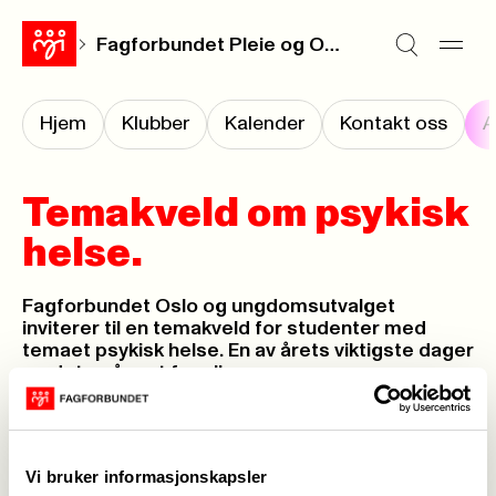
Fagforbundet Pleie og Omsorg Oslo
Hjem
Klubber
Kalender
Kontakt oss
A
Temakveld om psykisk
helse.
Fagforbundet Oslo og ungdomsutvalget
inviterer til en temakveld for studenter med
temaet psykisk helse. En av årets viktigste dager
og det er åpent for alle.
Publisert
03. apr. 2019
Sist oppdatert: 12. apr. 2019
Vi bruker informasjonskapsler