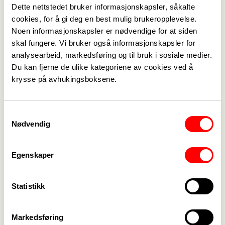
Dette nettstedet bruker informasjonskapsler, såkalte
cookies, for å gi deg en best mulig brukeropplevelse.
Noen informasjonskapsler er nødvendige for at siden
skal fungere. Vi bruker også informasjonskapsler for
analysearbeid, markedsføring og til bruk i sosiale medier.
Medlemskap
->
Du kan fjerne de ulike kategoriene av cookies ved å
krysse på avhukingsboksene.
Lønn og tariff
->
Kontakt oss
->
Samtykkevalg
Nødvendig
For tillitsvalgte
->
Egenskaper
Kalender
->
Om Fagforbundet
->
Statistikk
Rettigheter i arbeidslivet
->
Markedsføring