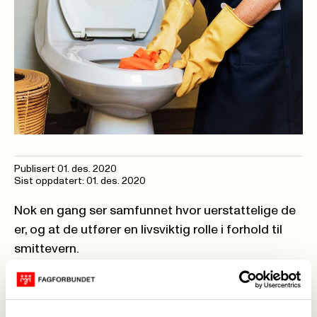
Publisert
01. des. 2020
Sist oppdatert: 01. des. 2020
Nok en gang ser samfunnet hvor uerstattelige de
er, og at de utfører en livsviktig rolle i forhold til
smittevern.
Det har blitt et større fokus på riktig renhold, og la
oss håpe at det blir en slutt på å skulle skjære ned
og spare på renholdet. Renholdsyrket er krevende,