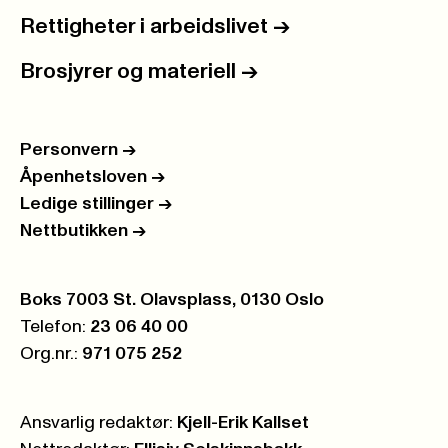
Rettigheter i arbeidslivet
->
Brosjyrer og materiell
->
Personvern
->
Åpenhetsloven
->
Ledige stillinger
->
Nettbutikken
->
Postboks:
Boks 7003 St. Olavsplass, 0130 Oslo
Telefon:
23 06 40 00
Org.nr.:
971 075 252
Ansvarlig redaktør:
Kjell-Erik Kallset