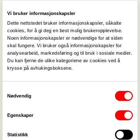
Der det innføres «frie brukervalg» vil det fortsatt
Vi bruker informasjonskapsler
være slik at kommunen vurderer hvem som har
Dette nettstedet bruker informasjonskapsler, såkalte
behov for praktisk hjelp i hjemmet og setter
cookies, for å gi deg en best mulig brukeropplevelse.
prislapp på tjenesten. De ulike private aktørene
Noen informasjonskapsler er nødvendige for at siden
som er valgt får deretter utbetalt den fastsatte
skal fungere. Vi bruker også informasjonskapsler for
satsen av kommunen.
analysearbeid, markedsføring og til bruk i sosiale medier.
Kommunene krever egenandel på «ikke
Du kan fjerne de ulike kategoriene av cookies ved å
lovpålagte» tjenester, noe enkelte reagerer kraftig
krysse på avhukingsboksene.
på. Dette er jo ikke ulikt de private tilbyderne. De
tilbyr tilleggstjenester som brukerne selv må
Samtykkevalg
betale for. Med dette som bakteppe må man
Nødvendig
undres over denne iver noen ser ut til å ha for
private omsorgstjenester.
Egenskaper
Velferdssamfunnet utvikler seg gjennom god
planlegging og rett tjenesteutmåling. At de som
trenger hjelp får nok og riktig hjelp og at
Statistikk