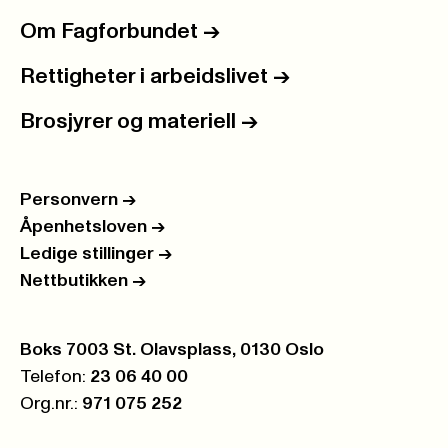
Om Fagforbundet
->
Rettigheter i arbeidslivet
->
Brosjyrer og materiell
->
Personvern
->
Åpenhetsloven
->
Ledige stillinger
->
Nettbutikken
->
Postboks:
Boks 7003 St. Olavsplass, 0130 Oslo
Telefon:
23 06 40 00
Org.nr.:
971 075 252