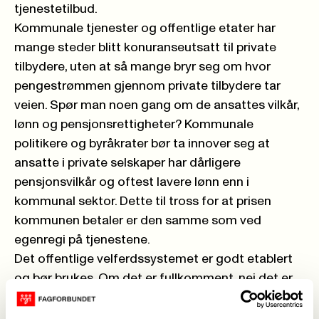
tjenestetilbud.
Kommunale tjenester og offentlige etater har
mange steder blitt konuranseutsatt til private
tilbydere, uten at så mange bryr seg om hvor
pengestrømmen gjennom private tilbydere tar
veien. Spør man noen gang om de ansattes vilkår,
lønn og pensjonsrettigheter? Kommunale
politikere og byråkrater bør ta innover seg at
ansatte i private selskaper har dårligere
pensjonsvilkår og oftest lavere lønn enn i
kommunal sektor. Dette til tross for at prisen
kommunen betaler er den samme som ved
egenregi på tjenestene.
Det offentlige velferdssystemet er godt etablert
og bør brukes. Om det er fullkomment, nei det er
det ikke alltid. Derfor gjøres det stadig arbeider
for å forbedre og videreutvikle tjenestene.