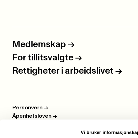
Medlemskap
->
For tillitsvalgte
->
Rettigheter i arbeidslivet
->
Personvern
->
Åpenhetsloven
->
Ledige stillinger
->
Vi bruker informasjonska
Nettbutikken
->