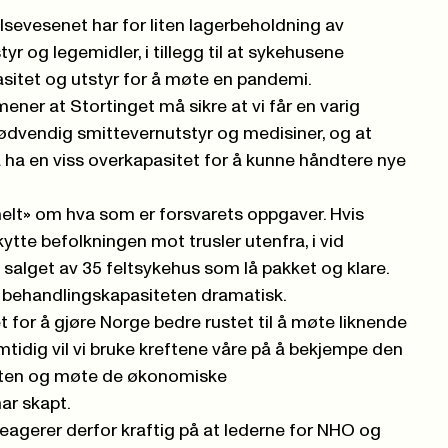
elsevesenet har for liten lagerbeholdning av
r og legemidler, i tillegg til at sykehusene
asitet og utstyr for å møte en pandemi.
ner at Stortinget må sikre at vi får en varig
ødvendig smittevernutstyr og medisiner, og at
ha en viss overkapasitet for å kunne håndtere nye
lt» om hva som er forsvarets oppgaver. Hvis
tte befolkningen mot trusler utenfra, i vid
e salget av 35 feltsykehus som lå pakket og klare.
 behandlingskapasiteten dramatisk.
det for å gjøre Norge bedre rustet til å møte liknende
tidig vil vi bruke kreftene våre på å bekjempe den
eten og møte de økonomiske
r skapt.
eagerer derfor kraftig på at lederne for NHO og