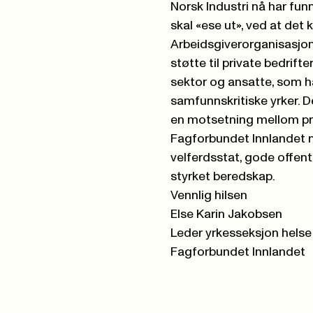
Norsk Industri nå har funn
skal «ese ut», ved at det k
Arbeidsgiverorganisasjon
støtte til private bedrift
sektor og ansatte, som h
samfunnskritiske yrker. De
en motsetning mellom pri
Fagforbundet Innlandet me
velferdsstat, gode offent
styrket beredskap.
Vennlig hilsen
Else Karin Jakobsen
Leder yrkesseksjon helse
Fagforbundet Innlandet