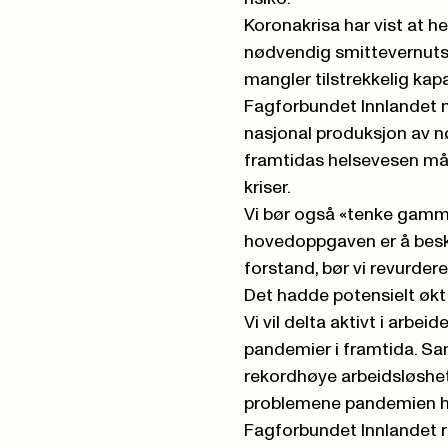
Koronakrisa har vist at h
nødvendig smittevernutsty
mangler tilstrekkelig kap
Fagforbundet Innlandet me
nasjonal produksjon av n
framtidas helsevesen må 
kriser.
Vi bør også «tenke gamme
hovedoppgaven er å besky
forstand, bør vi revurder
Det hadde potensielt økt
Vi vil delta aktivt i arbei
pandemier i framtida. Sam
rekordhøye arbeidsløsh
problemene pandemien ha
Fagforbundet Innlandet r