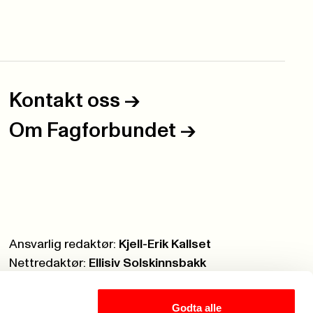
Kontakt oss
->
Om Fagforbundet
->
Ansvarlig redaktør:
Kjell-Erik Kallset
Nettredaktør:
Ellisiv Solskinnsbakk
Webmaster:
Knut Brobakken
Godta alle