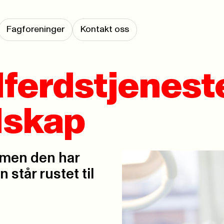
Fagforeninger
Kontakt oss
lferdstjenest
dskap
 men den har
står rustet til