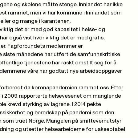
gene og skolene måtte stenge. Innlandet har ikke
st rammet, men vi har kommune i Innlandet som
feller og mange i karantenen.
 viktig det er med god kapasitet i helse- og
har også vist hvor viktig det er med gratis,
ster. Fagforbundets medlemmer er
 siste månedene har utført de samfunnskritiske
ffentlige tjenestene har raskt omstilt seg for å
dlemmene våre har godtatt nye arbeidsoppgaver
.
forberedt da koronapandemien rammet oss. Etter
 i 2009 rapporterte helsevesenet om manglende
le krevd styrking av lagrene. I 2014 pekte
nssikkerhet og beredskap på pandemi som den
n som truet Norge. Mangelen på smittevernutstyr
edning og utsetter helsearbeiderne for uakseptabel