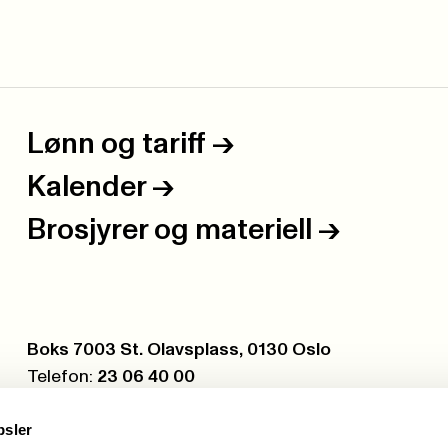
Lønn og tariff
->
Kalender
->
Brosjyrer og materiell
->
Postboks:
Boks 7003 St. Olavsplass, 0130 Oslo
Telefon:
23 06 40 00
Org.nr.:
971 075 252
psler