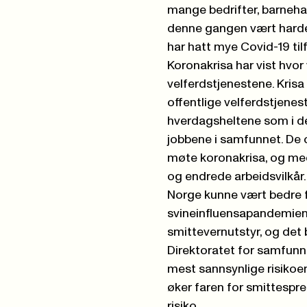
mange bedrifter, barneha
denne gangen vært harde
har hatt mye Covid-19 til
Koronakrisa har vist hvor
velferdstjenestene. Krisa 
offentlige velferdstjene
hverdagsheltene som i de
jobbene i samfunnet. De o
møte koronakrisa, og me
og endrede arbeidsvilkår
Norge kunne vært bedre 
svineinfluensapandemien
smittevernutstyr, og det b
Direktoratet for samfun
mest sannsynlige risikoe
øker faren for smittespr
risiko.