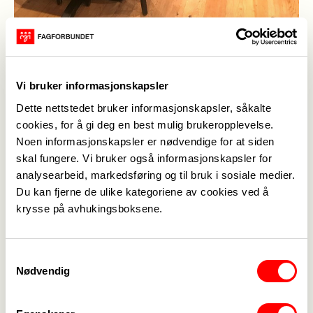
Publisert
19. jan. 2021
Vi bruker informasjonskapsler
Sist oppdatert: 19. jan. 2021
Dette nettstedet bruker informasjonskapsler, såkalte
Fagforbundet Finnmark møter noen av de som er i
cookies, for å gi deg en best mulig brukeropplevelse.
streik ved Finnmarkskollektivet i Alta til en kopp
Noen informasjonskapsler er nødvendige for at siden
kaffe og en samtale. En hyggelig samtale der vi
skal fungere. Vi bruker også informasjonskapsler for
kommer inn på mange forskjellige tema. Alt fra
analysearbeid, markedsføring og til bruk i sosiale medier.
Du kan fjerne de ulike kategoriene av cookies ved å
arbeidstid og lønn til det å være ansatt i en bedrift
krysse på avhukingsboksene.
som hvert 4. år går på anbudsrunde. De streiker for
noe så enkelt som retten til lik lønn for likt arbeid.
Det er ikke en selvfølge i dagens Norge.
Samtykkevalg
Samtalen dreier seg også om trivsel på
Nødvendig
arbeidsplassen og rekrutering til yrket. Trivsel
skaper de som er på jobb, men rekrutering handler