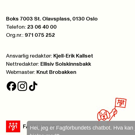
Postboks:
Boks 7003 St. Olavsplass, 0130 Oslo
Telefon:
23 06 40 00
Org.nr.:
971 075 252
Ansvarlig redaktør:
Kjell-Erik Kallset
Nettredaktør:
Ellisiv Solskinnsbakk
Webmaster:
Knut Brobakken
Hei, jeg er Fagforbundets chatbot. Hva kan jeg