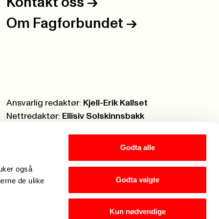
Kontakt oss
->
Om Fagforbundet
->
Ansvarlig redaktør:
Kjell-Erik Kallset
Nettredaktør:
Ellisiv Solskinnsbakk
Webmaster:
Knut Brobakken
Godta alle
ruker også
Godta valgte
jerne de ulike
Kun nødvendige