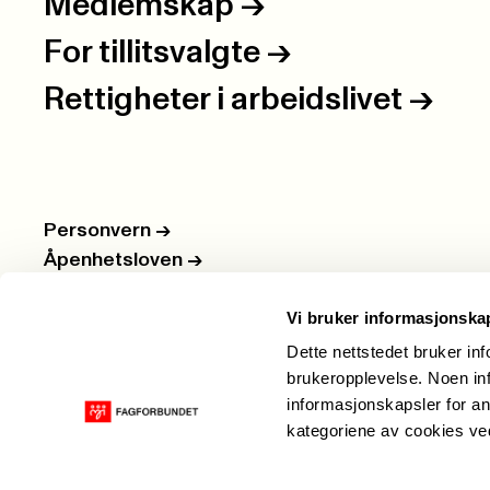
Medlemskap
->
For tillitsvalgte
->
Rettigheter i arbeidslivet
->
Personvern
->
Åpenhetsloven
->
Ledige stillinger
->
Vi bruker informasjonska
Nettbutikken
->
Dette nettstedet bruker in
brukeropplevelse. Noen inf
informasjonskapsler for an
kategoriene av cookies v