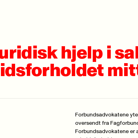
juridisk hjelp i s
eidsforholdet mit
Forbundsadvokatene
yte
oversendt fra Fagforbun
Forbundsadvokatene er a