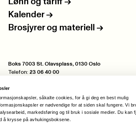
Lønn og tariff
->
Kalender
->
Brosjyrer og materiell
->
Postboks:
Boks 7003 St. Olavsplass, 0130 Oslo
Telefon:
23 06 40 00
Org.nr.:
971 075 252
psler
formasjonskapsler, såkalte cookies, for å gi deg en best mulig
ormasjonskapsler er nødvendige for at siden skal fungere. Vi b
alysearbeid, markedsføring og til bruk i sosiale medier. Du kan f
ed å krysse på avhukingsboksene.