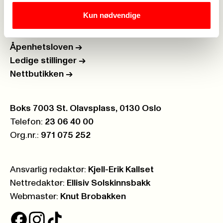
Kun nødvendige
Personvern
->
Åpenhetsloven
->
Ledige stillinger
->
Nettbutikken
->
Postboks:
Boks 7003 St. Olavsplass, 0130 Oslo
Telefon:
23 06 40 00
Org.nr.:
971 075 252
Ansvarlig redaktør:
Kjell-Erik Kallset
Nettredaktør:
Ellisiv Solskinnsbakk
Webmaster:
Knut Brobakken