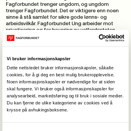
Fagforbundet trenger ungdom, og ungdom
trenger Fagforbundet. Det er viktigere enn noen
sinne å stå samlet for sikre gode lønns- og
arbeidsvilkår. Fagforbundet Ung arbeider mot
privatisering og for bevaring av velferdsstaten.
Se alle våre
medlemsfordeler
- bli medlem du også!
Vi bruker informasjonskapsler
->
Dette nettstedet bruker informasjonskapsler, såkalte
cookies, for å gi deg en best mulig brukeropplevelse.
Medlem i Fagforbundet?
Noen informasjonskapsler er nødvendige for at siden
Søk stipend til etter- og
skal fungere. Vi bruker også informasjonskapsler for
videreutdanning
analysearbeid, markedsføring og til bruk i sosiale medier.
Får du riktig lønn?
Du kan fjerne de ulike kategoriene av cookies ved å
Finn din tariffavtale
krysse på avhukingsboksene.
Besøk
Fagforbundet Ungs
Samtykkevalg