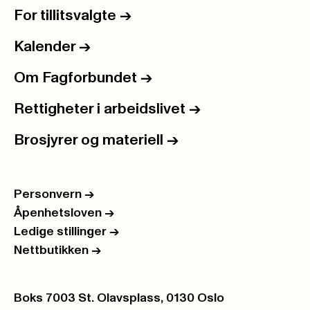
For tillitsvalgte
->
Kalender
->
Om Fagforbundet
->
Rettigheter i arbeidslivet
->
Brosjyrer og materiell
->
Personvern
->
Åpenhetsloven
->
Ledige stillinger
->
Nettbutikken
->
Postboks:
Boks 7003 St. Olavsplass, 0130 Oslo