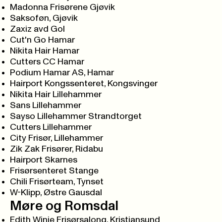
Madonna Frisørene Gjøvik
Saksoføn, Gjøvik
Zaxiz avd Gol
Cut'n Go Hamar
Nikita Hair Hamar
Cutters CC Hamar
Podium Hamar AS, Hamar
Hairport Kongssenteret, Kongsvinger
Nikita Hair Lillehammer
Sans Lillehammer
Sayso Lillehammer Strandtorget
Cutters Lillehammer
City Frisør, Lillehammer
Zik Zak Frisører, Ridabu
Hairport Skarnes
Frisørsenteret Stange
Chili Frisørteam, Tynset
W-Klipp, Østre Gausdal
Møre og Romsdal
Edith Winje Frisørsalong, Kristiansund