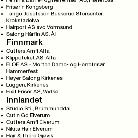
Femina Dame- og herrefrisør AS, Hønefoss
Frisør'n Kongsberg
Tango Josefsson Buskerud Storsenter.
Krokstadelva
Hairport AS avd Vormsund
Salong Hårfin AS, Ål
Finnmark
Cutters Amfi Alta
Klippoteket AS, Alta
FLOE AS - Morten Dame- og Herrefrisør,
Hammerfest
Høyer Salong Kirkenes
Luggen, Kirkenes
Fixit Frisør AS, Vadsø
Innlandet
Studio Stil, Brummunddal
Cut'n Go Elverum
Cutters Amfi Elverum
Nikita Hair Elverum
Hair & There Gjøvik