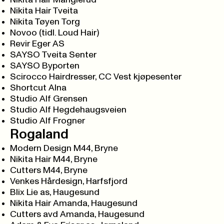
Nikita Hair Manglerud
Nikita Hair Tveita
Nikita Tøyen Torg
Novoo (tidl. Loud Hair)
Revir Eger AS
SAYSO Tveita Senter
SAYSO Byporten
Scirocco Hairdresser, CC Vest kjøpesenter
Shortcut Alna
Studio Alf Grensen
Studio Alf Hegdehaugsveien
Studio Alf Frogner
Rogaland
Modern Design M44, Bryne
Nikita Hair M44, Bryne
Cutters M44, Bryne
Venkes Hårdesign, Harfsfjord
Blix Lie as, Haugesund
Nikita Hair Amanda, Haugesund
Cutters avd Amanda, Haugesund