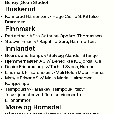
Buhoy (Geah Studio)
Buskerud
Konnerud Hårsenter v/ Hege Cicilie S. Kittelsen,
Drammen
Finnmark
Perfecthair AS v/Cathrine Opgård Thomassen
Step-in Frisør v/ Ragnhild Sara, Hammerfest
Innlandet
Beards and Bangs v/Solveig Alander, Stange
Hjemmefrisøren AS v/ Benedikte K. Bjordal, Os
Desirè Frisersalong v/Torhild Sveen, Hamar
Lindmark Frisørene as v/Mali Helen Moen, Hamar
Mstyle Frisør AS v/ Malin Marie Hjalmarsen,
Kongsvinger
Tsimpouki v/Paraskevi Tsimpouki, tilbyr
frisørtjenester ved flere servicesentre i
Lillehammer
Møre og Romsdal