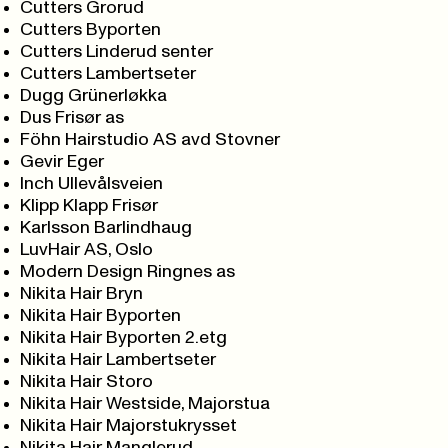
Cutters Grorud
Cutters Byporten
Cutters Linderud senter
Cutters Lambertseter
Dugg Grünerløkka
Dus Frisør as
Föhn Hairstudio AS avd Stovner
Gevir Eger
Inch Ullevålsveien
Klipp Klapp Frisør
Karlsson Barlindhaug
LuvHair AS, Oslo
Modern Design Ringnes as
Nikita Hair Bryn
Nikita Hair Byporten
Nikita Hair Byporten 2.etg
Nikita Hair Lambertseter
Nikita Hair Storo
Nikita Hair Westside, Majorstua
Nikita Hair Majorstukrysset