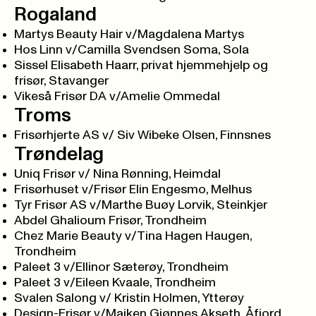
Rogaland
Martys Beauty Hair v/Magdalena Martys
Hos Linn v/Camilla Svendsen Soma, Sola
Sissel Elisabeth Haarr, privat hjemmehjelp og
frisør, Stavanger
Vikeså Frisør DA v/Amelie Ommedal
Troms
Frisørhjerte AS v/ Siv Wibeke Olsen, Finnsnes
Trøndelag
Uniq Frisør v/ Nina Rønning, Heimdal
Frisørhuset v/Frisør Elin Engesmo, Melhus
Tyr Frisør AS v/Marthe Buøy Lorvik, Steinkjer
Abdel Ghalioum Frisør, Trondheim
Chez Marie Beauty v/Tina Hagen Haugen,
Trondheim
Paleet 3 v/Ellinor Sæterøy, Trondheim
Paleet 3 v/Eileen Kvaale, Trondheim
Svalen Salong v/ Kristin Holmen, Ytterøy
Design-Frisør v/Maiken Gjønnes Akseth, Åfjord