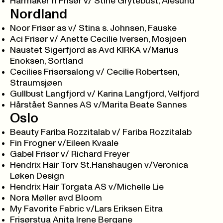
Hårmaker´n Frisør v/ Stine Grytebust, Ålesund
Nordland
Noor Frisør as v/ Stina s. Johnsen, Fauske
Aci Frisør v/ Anette Cecilie Iversen, Mosjøen
Naustet Sigerfjord as Avd KIRKA v/Marius
Enoksen, Sortland
Cecilies Frisørsalong v/ Cecilie Robertsen,
Straumsjøen
Gullbust Langfjord v/ Karina Langfjord, Velfjord
Hårstået Sannes AS v/Marita Beate Sannes
Oslo
Beauty Fariba Rozzitalab v/ Fariba Rozzitalab
Fin Frogner v/Eileen Kvaale
Gabel Frisør v/ Richard Freyer
Hendrix Hair Torv St.Hanshaugen v/Veronica
Løken Design
Hendrix Hair Torgata AS v/Michelle Lie
Nora Møller avd Bloom
My Favorite Fabric v/Lars Eriksen Eitra
Frisørstua Anita Irene Bergane