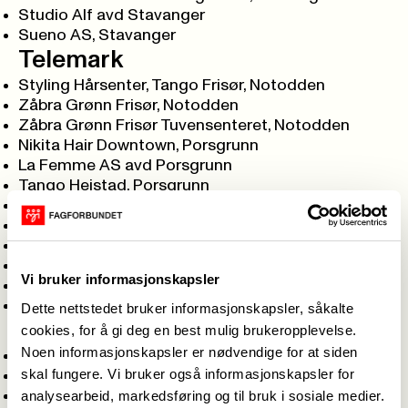
Studio Alf avd Stavanger
Sueno AS, Stavanger
Telemark
Styling Hårsenter, Tango Frisør, Notodden
Zåbra Grønn Frisør, Notodden
Zåbra Grønn Frisør Tuvensenteret, Notodden
Nikita Hair Downtown, Porsgrunn
La Femme AS avd Porsgrunn
Tango Heistad, Porsgrunn
Tango Storgata, Porsgrunn
Cutters Herkules senter, Skien
Tango Frisør Gulset AS, Skien
Walmann Salong AS, Skien
Vi bruker informasjonskapsler
La Femme avd Brotorvet, Stathelle
Tango Frisør Brotorvet, Stathelle
Dette nettstedet bruker informasjonskapsler, såkalte
Troms
cookies, for å gi deg en best mulig brukeropplevelse.
Noen informasjonskapsler er nødvendige for at siden
Alven dame- og herrefrisør, Evenskjer
skal fungere. Vi bruker også informasjonskapsler for
Salong Fantasi, Finnsnes
analysearbeid, markedsføring og til bruk i sosiale medier.
SAYSO Kanebogen, Harstad