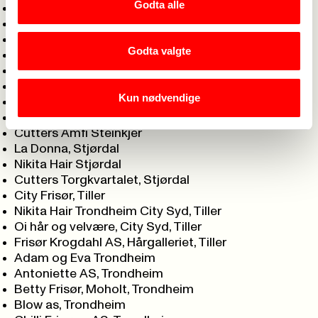
Godta alle
Capelli Frisør, Levanger
Nikita Hair E6 Levanger
Studio HM Frisør, Melhus
Godta valgte
Din Frisør, Namsos
Aks Saks as, Orkanger
H2 Grilstad Marina, Ranheim
Kun nødvendige
Rissa Frisørteam as, Rissa
Euforia, Røros
Cutters Amfi Steinkjer
La Donna, Stjørdal
Nikita Hair Stjørdal
Cutters Torgkvartalet, Stjørdal
City Frisør, Tiller
Nikita Hair Trondheim City Syd, Tiller
Oi hår og velvære, City Syd, Tiller
Frisør Krogdahl AS, Hårgalleriet, Tiller
Adam og Eva Trondheim
Antoniette AS, Trondheim
Betty Frisør, Moholt, Trondheim
Blow as, Trondheim