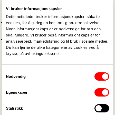
oppsigelser og en rekke andre emner.
Vi bruker informasjonskapsler
Det er et par rettigheter som er spesielt viktige for
Dette nettstedet bruker informasjonskapsler, såkalte
ergoterapeuter
:
Rett til heltid
: Du som arbeidstaker skal som
cookies, for å gi deg en best mulig brukeropplevelse.
hovedregel ansettes i heltidsstilling. Behovet for
Noen informasjonskapsler er nødvendige for at siden
deltid må dokumenteres skriftlig av arbeidsgiver.
skal fungere. Vi bruker også informasjonskapsler for
Overtid
: Hvis du jobber mer enn 9 timer på en vakt
analysearbeid, markedsføring og til bruk i sosiale medier.
eller 40 timer på en uke, har du krav på minst 40
Du kan fjerne de ulike kategoriene av cookies ved å
prosent tillegg
krysse på avhukingsboksene.
Opplever du rettighetsbrudd eller har spørsmål
rundt yrkesrettigheter? Ta kontakt med din
tillitsvalgt
. Vet du ikke hvem det er så kan du logge
Samtykkevalg
deg inn på
Min side
.
Nødvendig
Etter og videreutdanning -
stipendordning
Egenskaper
Ønsker du å videreutvikle kompetansen din kan du
som medlem benytte Fagforbundets
stipendordning. Den kan benyttes både til formelle
Statistikk
utdanninger og til kortere kurs.