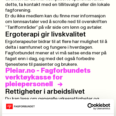
dette, ta kontakt med en tillitsvalgt eller
din lokale
fagforening
.
Er du ikke medlem kan du finne mer informasjon
om lønnsavtaler ved å scrolle ned til overskriften
“Tariffområder” på
vår side om lønn og avtaler
.
Ergoterapi gir livskvalitet
Ergoterapeuter bidrar til at flere har mulighet til å
delta i samfunnet og fungere i hverdagen.
Fagforbundet mener at vi må satse enda mer på
faget enn i dag, og med det også forbedre
tjenestene til pasienter og brukere.
Pleiar.no - Fagforbundets
verktøykasse for
pleiepersonell
Rettigheter i arbeidslivet
Du kan lese om generelle yrkesrettigheter og
hvordan vi jobber for å styrke disse på siden
“
Rettigheter i arbeidslivet
”. Der du finner alt du
trenger av innsikt om arbeidstid, nattarbeid,