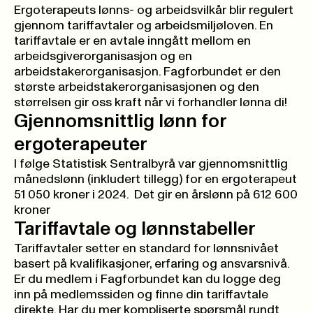
Ergoterapeuts lønns- og arbeidsvilkår blir regulert
gjennom tariffavtaler og arbeidsmiljøloven. En
tariffavtale er en avtale inngått mellom en
arbeidsgiverorganisasjon og en
arbeidstakerorganisasjon. Fagforbundet er den
største arbeidstakerorganisasjonen og den
størrelsen gir oss kraft når vi forhandler lønna di!
Gjennomsnittlig lønn for
ergoterapeuter
I følge
Statistisk Sentralbyrå
var gjennomsnittlig
månedslønn (inkludert tillegg) for en ergoterapeut
51 050 kroner i 2024. Det gir en årslønn på 612 600
kroner
Tariffavtale og lønnstabeller
Tariffavtaler setter en standard for lønnsnivået
basert på kvalifikasjoner, erfaring og ansvarsnivå.
Er du medlem i Fagforbundet kan du
logge deg
inn på medlemssiden
og finne din tariffavtale
direkte. Har du mer kompliserte spørsmål rundt