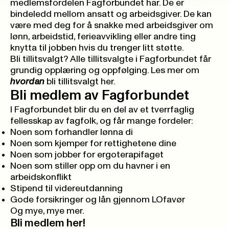
medlemsfordelen Fagforbundet har. De er
bindeledd mellom ansatt og arbeidsgiver. De kan
være med deg for å snakke med arbeidsgiver om
lønn, arbeidstid, ferieavvikling eller andre ting
knytta til jobben hvis du trenger litt støtte.
Bli tillitsvalgt? Alle tillitsvalgte i Fagforbundet får
grundig opplæring og oppfølging.
Les mer om
hvordan
bli tillitsvalgt her
.
Bli medlem av Fagforbundet
I Fagforbundet blir du en del av et tverrfaglig
fellesskap av fagfolk, og får mange fordeler:
Noen som forhandler lønna di
Noen som kjemper for rettighetene dine
Noen som jobber for ergoterapifaget
Noen som stiller opp om du havner i en
arbeidskonflikt
Stipend til videreutdanning
Gode forsikringer og lån gjennom LOfavør
Og mye, mye mer.
Bli medlem her!