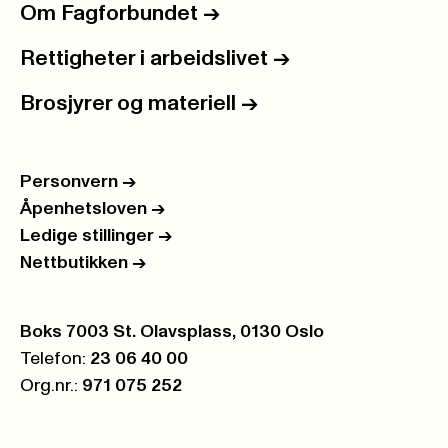
Om Fagforbundet
->
Rettigheter i arbeidslivet
->
Brosjyrer og materiell
->
Personvern
->
Åpenhetsloven
->
Ledige stillinger
->
Nettbutikken
->
Postboks:
Boks 7003 St. Olavsplass, 0130 Oslo
Telefon:
23 06 40 00
Org.nr.:
971 075 252