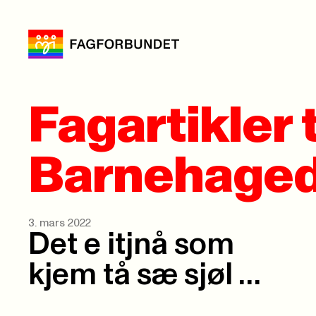
Fagartikler t
Barnehaged
3. mars 2022
Det e itjnå som
kjem tå sæ sjøl …