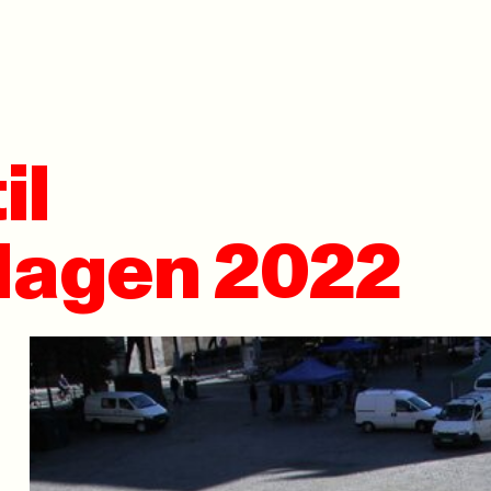
il
agen 2022