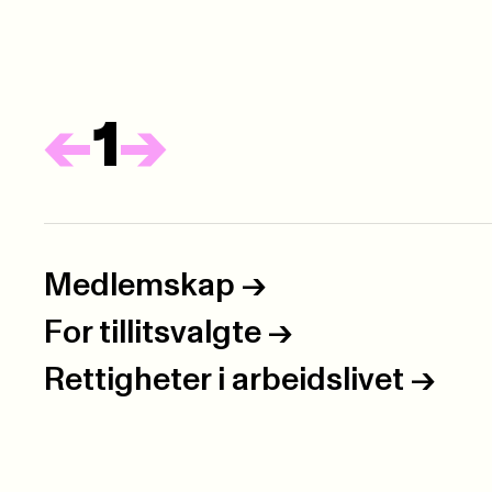
Forrige
Neste
<-
1
->
Medlemskap
->
For tillitsvalgte
->
Rettigheter i arbeidslivet
->