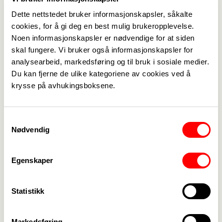
Dette nettstedet bruker informasjonskapsler, såkalte
Forrige
Neste
<-
1
2
->
cookies, for å gi deg en best mulig brukeropplevelse.
Noen informasjonskapsler er nødvendige for at siden
skal fungere. Vi bruker også informasjonskapsler for
analysearbeid, markedsføring og til bruk i sosiale medier.
Du kan fjerne de ulike kategoriene av cookies ved å
Medlemskap
->
krysse på avhukingsboksene.
Lønn og tariff
->
Samtykkevalg
Kontakt oss
->
Nødvendig
For tillitsvalgte
->
Egenskaper
Kalender
->
Statistikk
Om Fagforbundet
->
Rettigheter i arbeidslivet
->
Markedsføring