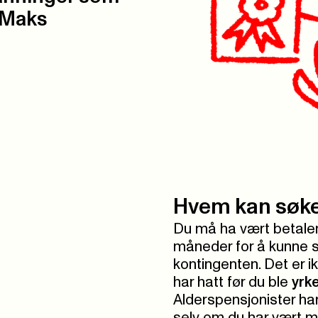
 Maks
Hvem kan søk
Du må ha vært betale
måneder for å kunne 
kontingenten. Det er i
har hatt før du ble
yrk
Alderspensjonister har
selv om du har vært m