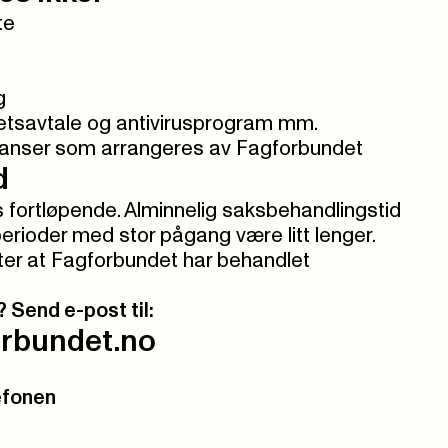
te
g
etsavtale og antivirusprogram mm.
feranser som arrangeres av Fagforbundet
d
fortløpende. Alminnelig saksbehandlingstid
 perioder med stor pågang være litt lenger.
etter at Fagforbundet har behandlet
Send e-post til:
rbundet.no
lefonen