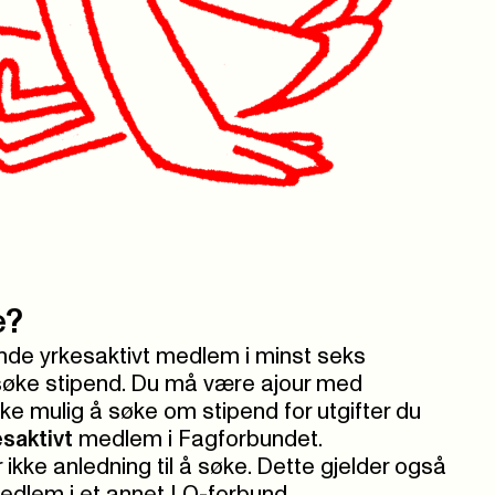
e?
nde yrkesaktivt medlem i minst seks
søke stipend. Du må være ajour med
kke mulig å søke om stipend for utgifter du
esaktivt
medlem i Fagforbundet.
 ikke anledning til å søke.
Dette gjelder også
edlem i et annet LO-forbund.