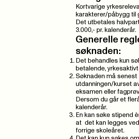
Kortvarige yrkesrelev
karakterer/påbygg til 
Det utbetales halvpart
3.000,- pr. kalenderår.
Generelle regl
søknaden:
Det behandles kun sø
betalende, yrkesaktiv
Søknaden må senest 
utdanningen/kurset av
eksamen eller fagprøv
Dersom du går et fler
kalenderår.
En kan søke stipend è
at det kan legges ved
forrige skoleåret.
Det kan kun søkes om 