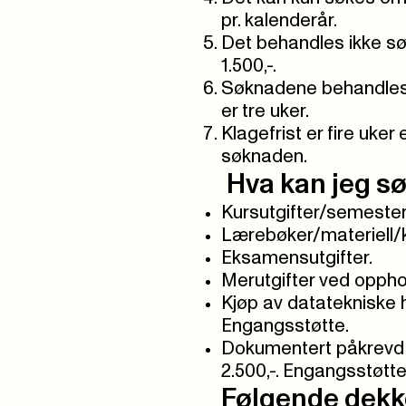
pr. kalenderår.
Det behandles ikke søk
1.500,-.
Søknadene behandles 
er tre uker.
Klagefrist er fire uke
søknaden.
Hva kan jeg sø
Kursutgifter/semester
Lærebøker/materiell/k
Eksamensutgifter.
Merutgifter ved oppho
Kjøp av datatekniske hj
Engangsstøtte.
Dokumentert påkrevd ar
2.500,-. Engangsstøtte
Følgende dekke