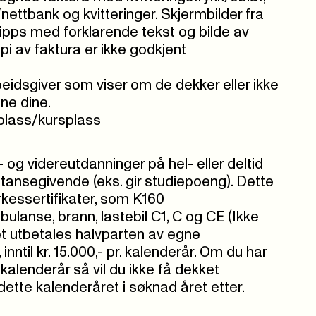
/nettbank og kvitteringer. Skjermbilder fra
vipps med forklarende tekst og bilde av
pi av faktura er ikke godkjent
beidsgiver som viser om de dekker eller ikke
ne dine.
plass/kursplass
r- og videreutdanninger på hel- eller deltid
ansegivende (eks. gir studiepoeng). Dette
kessertifikater, som K160
bulanse, brann, lastebil C1, C og CE (Ikke
et utbetales halvparten av egne
nntil kr. 15.000,- pr. kalenderår.
Om du har
 kalenderår så vil du ikke få dekket
r dette kalenderåret i søknad året etter.