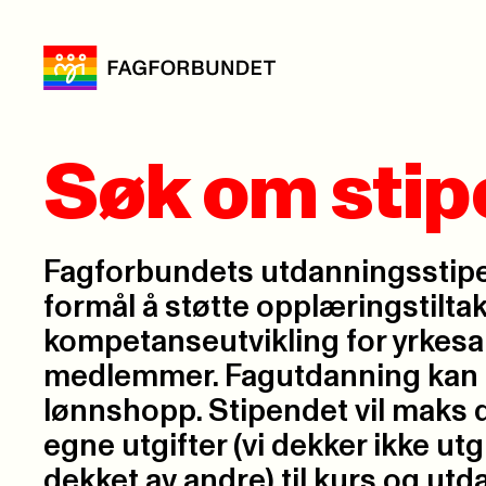
Søk om stip
Fagforbundets utdanningsstip
formål å støtte opplæringstilta
kompetanseutvikling for yrkesa
medlemmer. Fagutdanning kan gi
lønnshopp. Stipendet vil maks
egne utgifter (vi dekker ikke utgi
dekket av andre) til kurs og ut