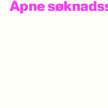
Åpne søknadss