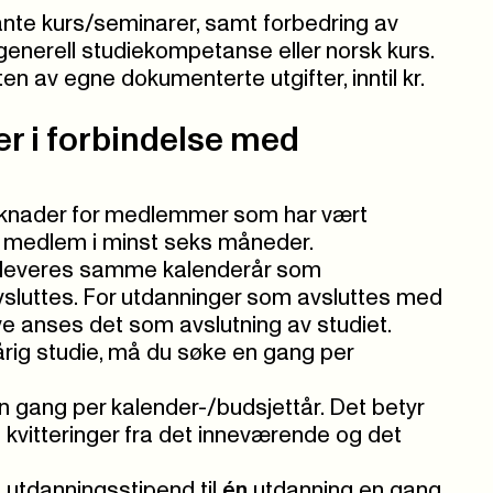
ante kurs/seminarer, samt forbedring av
generell studiekompetanse eller norsk kurs.
en av egne dokumenterte utgifter, inntil kr.
er i forbindelse med
knader for medlemmer som har vært
t medlem i minst seks måneder.
leveres samme kalenderår som
sluttes. For utdanninger som avsluttes med
e anses det som avslutning av studiet.
årig studie, må du søke en gang per
n gang per kalender-/budsjettår. Det betyr
 kvitteringer fra det inneværende og det
utdanningsstipend til
é
n
utdanning en gang