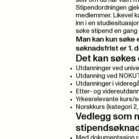
Stipendordningen gjelde
medlemmer. Likevel k
inn i en studiesituasj
søke stipend en gang p
Man kan kun søke e
søknadsfrist er 1. 
Det kan søkes o
Utdanninger ved unive
Utdanning ved NOKUT
Utdanninger i videreg
Etter- og videreutdann
Yrkesrelevante kurs/
Norskkurs (kategori 2,
Vedlegg som m
stipendsøkna
Med dokumentasjon reg