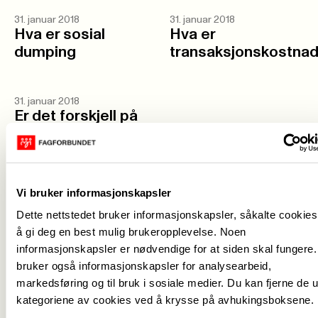
31. januar 2018
31. januar 2018
Hva er sosial
Hva er
dumping
transaksjonskostnad
31. januar 2018
Er det forskjell på
privatisering og
konkurranseutsetting?
Vi bruker informasjonskapsler
Dette nettstedet bruker informasjonskapsler, såkalte cookies,
Forrige
Neste
<-
1
->
å gi deg en best mulig brukeropplevelse. Noen
informasjonskapsler er nødvendige for at siden skal fungere.
bruker også informasjonskapsler for analysearbeid,
markedsføring og til bruk i sosiale medier. Du kan fjerne de u
kategoriene av cookies ved å krysse på avhukingsboksene.
Medlemskap
->