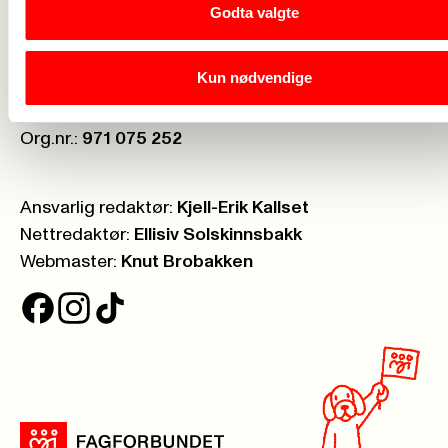
Godta valgte
Nettbutikken
->
Kun nødvendige
Postboks:
Boks 7003 St. Olavsplass, 0130 Oslo
Telefon:
23 06 40 00
Org.nr.:
971 075 252
Ansvarlig redaktør:
Kjell-Erik Kallset
Nettredaktør:
Ellisiv Solskinnsbakk
Webmaster:
Knut Brobakken