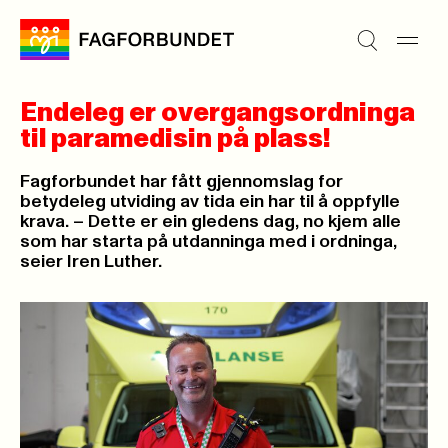
Endeleg er overgangsordninga
til paramedisin på plass!
Fagforbundet har fått gjennomslag for
betydeleg utviding av tida ein har til å oppfylle
krava. – Dette er ein gledens dag, no kjem alle
som har starta på utdanninga med i ordninga,
seier Iren Luther.