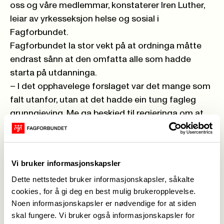
oss og våre medlemmar, konstaterer Iren Luther,
leiar av yrkesseksjon helse og sosial i
Fagforbundet.
Fagforbundet la stor vekt på at ordninga måtte
endrast sånn at den omfatta alle som hadde
starta på utdanninga.
– I det opphavelege forslaget var det mange som
falt utanfor, utan at det hadde ein tung fagleg
grunngjeving. Me ga beskjed til regjeringa om at
dette var det viktigaste å ordne opp i, og det
gjorde dei, seier Luther.
Sjukepleiarar med fagbrev
Vi bruker informasjonskapsler
Ei anna gruppe som ikkje var med i det
Dette nettstedet bruker informasjonskapsler, såkalte
opphavelege forslaget var sjukepleiarar som
cookies, for å gi deg en best mulig brukeropplevelse.
hadde fagbrev i ambulansefaget.
Noen informasjonskapsler er nødvendige for at siden
– Det er klart at fagfolk med kombinasjonen av
skal fungere. Vi bruker også informasjonskapsler for