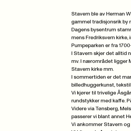
Stavern ble av Herman Wil
gammel tradisjonsrik by m
Dagens bysentrum stammer
mens Fredriksvern kirke,
Pumpeparken er fra 1700-
I Stavern skjer det alltid 
mv. I nærområdet ligger M
Stavern kirke mm.
I sommertiden er det man
billedhuggerkunst, tekstil,
Vi kjører til trivelige Åsg
rundstykker med kaffe. På 
Videre via Tønsberg, Mel
passerer vi blant annet 
Vi ankommer Stavern og he