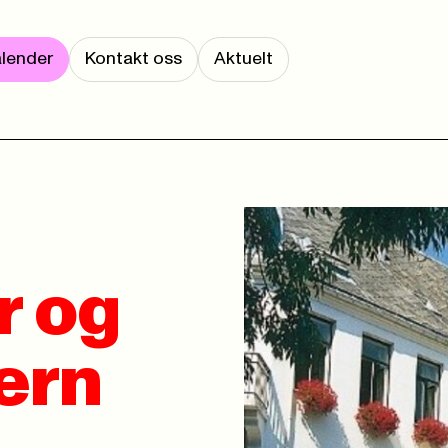
lender
Kontakt oss
Aktuelt
r og
ern