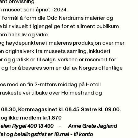
sant omvisning.
m museet som åpnet i 2024.
formål å formidle Odd Nerdrums malerier og
e blir visuelt tilgjengelige for et allment publikum
m hans liv og virke.
 og høydepunktene i malerens produksjon over mer
en originalverk fra museets samling, inkludert
r og grafikk er til salgs: verkene er reservert for
 og for å bevares som en del av Norges offentlige
tes med en fin 2-retters middag på Hotell
 raskeste vei tilbake over Holmestrand og
. 08.30, Kornmagasinet kl. 08.45 Sætre kl. 09.00.
0 og ikke medlem kr.1.870
 Helen Rygel 400 13 490 - Anne Grete Jagland
 og betalingsfrist er 18.mai - til konto