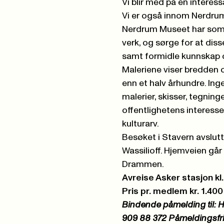
Vi blir med på en interes
Vi er også innom Nerdru
Nerdrum Museet har som 
verk, og sørge for at diss
samt formidle kunnskap o
Maleriene viser bredden
enn et halv århundre. Ing
malerier, skisser, tegninge
offentlighetens interesse
kulturarv.
Besøket i Stavern avslut
Wassilioff. Hjemveien går
Drammen.
Avreise Asker stasjon kl
Pris pr. medlem kr. 1.40
Bindende påmelding til:
909 88 372 Påmeldingsfrist