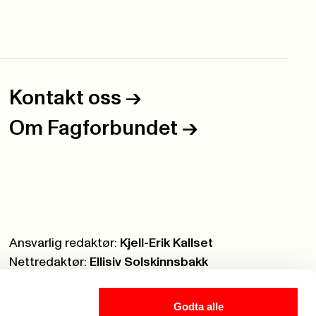
Kontakt oss
->
Om Fagforbundet
->
Ansvarlig redaktør:
Kjell-Erik Kallset
Nettredaktør:
Ellisiv Solskinnsbakk
Webmaster:
Knut Brobakken
Godta alle