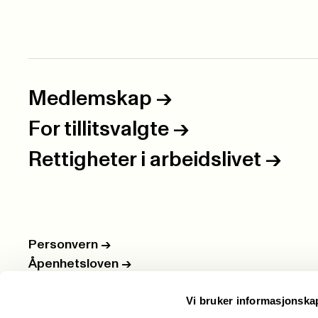
Medlemskap
->
For tillitsvalgte
->
Rettigheter i arbeidslivet
->
Personvern
->
Åpenhetsloven
->
Ledige stillinger
->
Vi bruker informasjonska
Nettbutikken
->