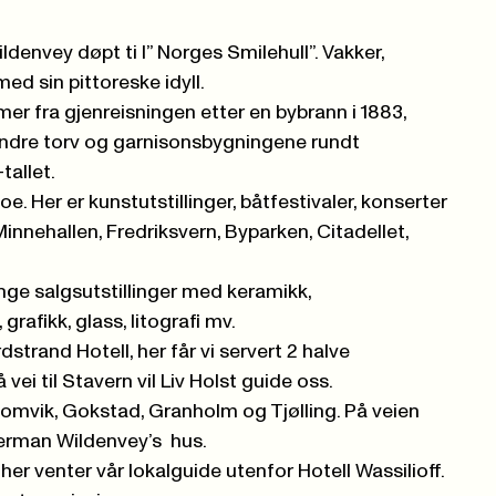
denvey døpt ti l” Norges Smilehull”. Vakker,
ed sin pittoreske idyll.
 fra gjenreisningen etter en bybrann i 1883,
 indre torv og garnisonsbygningene rundt
tallet.
noe. Her er kunstutstillinger, båtfestivaler, konserter
innehallen, Fredriksvern, Byparken, Citadellet,
ge salgsutstillinger med keramikk,
 grafikk, glass, litografi mv.
årdstrand Hotell, her får vi servert 2 halve
vei til Stavern vil Liv Holst guide oss.
somvik, Gokstad, Granholm og Tjølling. På veien
Herman Wildenvey’s hus.
r venter vår lokalguide utenfor Hotell Wassilioff.