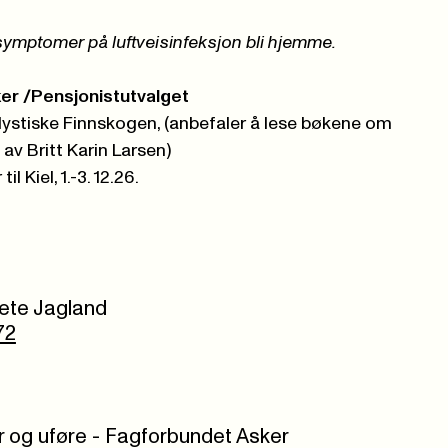
r symptomer på luftveisinfeksjon bli hjemme.
er /Pensjonistutvalget
l Mystiske Finnskogen, (anbefaler å lese bøkene om
 av Britt Karin Larsen)
l Kiel, 1.-3. 12.26.
rete Jagland
72
er og uføre - Fagforbundet Asker