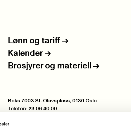
Lønn og tariff
->
Kalender
->
Brosjyrer og materiell
->
Postboks:
Boks 7003 St. Olavsplass, 0130 Oslo
Telefon:
23 06 40 00
Org.nr.:
971 075 252
psler