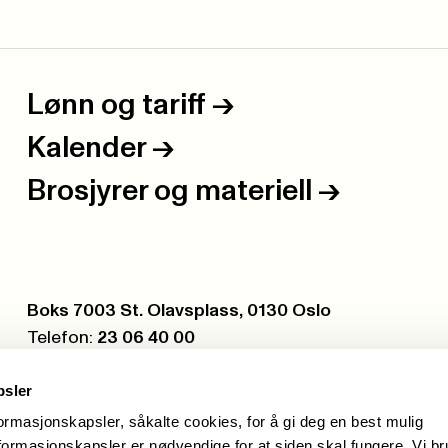
Lønn og tariff
->
Kalender
->
Brosjyrer og materiell
->
Postboks:
Boks 7003 St. Olavsplass, 0130 Oslo
Telefon:
23 06 40 00
Org.nr.:
971 075 252
psler
formasjonskapsler, såkalte cookies, for å gi deg en best mulig
ormasjonskapsler er nødvendige for at siden skal fungere. Vi b