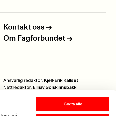
Kontakt oss
->
Om Fagforbundet
->
Ansvarlig redaktør:
Kjell-Erik Kallset
Nettredaktør:
Ellisiv Solskinnsbakk
Webmaster:
Knut Brobakken
Godta alle
ruker også