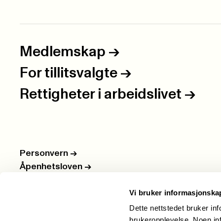
Medlemskap
->
For tillitsvalgte
->
Rettigheter i arbeidslivet
->
Personvern
->
Åpenhetsloven
->
Ledige stillinger
->
Vi bruker informasjonska
Nettbutikken
->
Dette nettstedet bruker in
brukeropplevelse. Noen inf