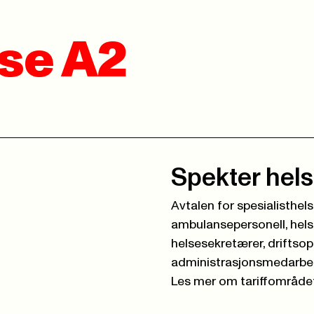
se A2
Spekter hels
Avtalen for spesialisthel
ambulansepersonell, helse
helsesekretærer, driftsop
administrasjonsmedarbei
Les mer om tariffområdet