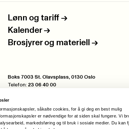
Lønn og tariff
->
Kalender
->
Brosjyrer og materiell
->
Postboks:
Boks 7003 St. Olavsplass, 0130 Oslo
Telefon:
23 06 40 00
Org.nr.:
971 075 252
psler
formasjonskapsler, såkalte cookies, for å gi deg en best mulig
ormasjonskapsler er nødvendige for at siden skal fungere. Vi b
alysearbeid, markedsføring og til bruk i sosiale medier. Du kan f