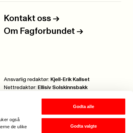
Kontakt oss
->
Om Fagforbundet
->
Ansvarlig redaktør:
Kjell-Erik Kallset
Nettredaktør:
Ellisiv Solskinnsbakk
Webmaster:
Knut Brobakken
Godta alle
ruker også
Godta valgte
jerne de ulike