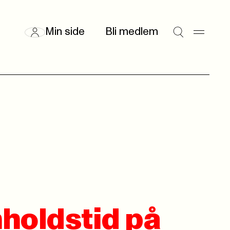
Min side
Bli medlem
holdstid på