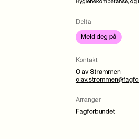
Hygienekompetanse, og b
Delta
Meld deg på
Kontakt
Olav Strømmen
olav.strommen@fagfo
Arrangør
Fagforbundet