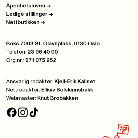
Åpenhetsloven
->
Ledige stillinger
->
Nettbutikken
->
Postboks:
Boks 7003 St. Olavsplass, 0130 Oslo
Telefon:
23 06 40 00
Org.nr.:
971 075 252
Ansvarlig redaktør:
Kjell-Erik Kallset
Nettredaktør:
Ellisiv Solskinnsbakk
Webmaster:
Knut Brobakken