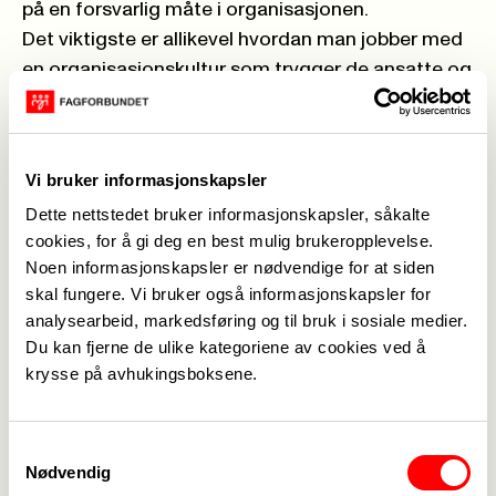
på en forsvarlig måte i organisasjonen.
Det viktigste er allikevel hvordan man jobber med
en organisasjonskultur som trygger de ansatte og
forebygger at varslingssaker får negative
konsekvenser for alle parter. Vi skal lære mer om
hvordan psykologisk trygghet på arbeidsplassen
Vi bruker informasjonskapsler
kan bygge en trygg kultur i praksis. Mot slutten av
Dette nettstedet bruker informasjonskapsler, såkalte
dagen vil det være en kort workshop rundt
cookies, for å gi deg en best mulig brukeropplevelse.
hvordan jobbe med psykologisk trygghet.
Noen informasjonskapsler er nødvendige for at siden
Konferansen er spesielt rettet mot våre
skal fungere. Vi bruker også informasjonskapsler for
medlemmer som jobber som ledere, HR og
analysearbeid, markedsføring og til bruk i sosiale medier.
personaltjenester. Den vil også være relevant for
Du kan fjerne de ulike kategoriene av cookies ved å
tillitsvalgte og verneombud.
krysse på avhukingsboksene.
Konferansen vil bli avholdt fysisk ved vårt
hovedkontor. I tillegg vil den bli streamet direkte.
Samtykkevalg
Vi ønsker så mange som mulig til stede på
Nødvendig
konferansen!