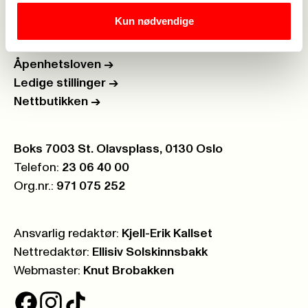
Kun nødvendige
Personvern
->
Åpenhetsloven
->
Ledige stillinger
->
Nettbutikken
->
Postboks:
Boks 7003 St. Olavsplass, 0130 Oslo
Telefon:
23 06 40 00
Org.nr.:
971 075 252
Ansvarlig redaktør:
Kjell-Erik Kallset
Nettredaktør:
Ellisiv Solskinnsbakk
Webmaster:
Knut Brobakken