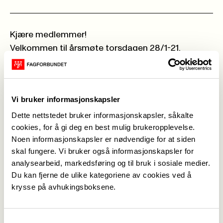
Kjære medlemmer!
Velkommen til årsmøte torsdagen 28/1-21.
Innkallelsen med saksliste kommer her etterhvert.
Her blir det også lagt ut saksdomumenter .
Vi bruker informasjonskapsler
Vh Fagforbundet Trysil.
Dette nettstedet bruker informasjonskapsler, såkalte
cookies, for å gi deg en best mulig brukeropplevelse.
Innkallese, dagsorden til årsmøte 2021 (4)
Noen informasjonskapsler er nødvendige for at siden
Årsberetning 2020 (5) (Siri Rønning Bråten)
skal fungere. Vi bruker også informasjonskapsler for
Fagforbundet Trysil handlingsplan 2021 (1)
analysearbeid, markedsføring og til bruk i sosiale medier.
Dokumenter regnskap 2020 for årsmøte 2021
Du kan fjerne de ulike kategoriene av cookies ved å
krysse på avhukingsboksene.
Samtykkevalg