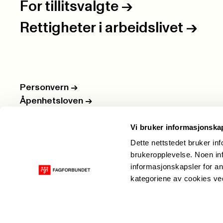
For tillitsvalgte
->
Rettigheter i arbeidslivet
->
Personvern
->
Åpenhetsloven
->
Ledige stillinger
->
Vi bruker informasjonska
Nettbutikken
->
Dette nettstedet bruker in
brukeropplevelse. Noen inf
informasjonskapsler for an
kategoriene av cookies v