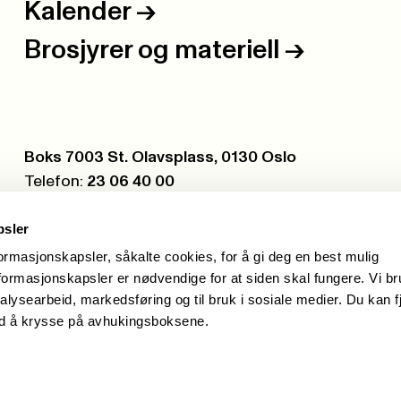
Kalender
->
Brosjyrer og materiell
->
Postboks:
Boks 7003 St. Olavsplass, 0130 Oslo
Telefon:
23 06 40 00
Org.nr.:
971 075 252
psler
formasjonskapsler, såkalte cookies, for å gi deg en best mulig
ormasjonskapsler er nødvendige for at siden skal fungere. Vi b
alysearbeid, markedsføring og til bruk i sosiale medier. Du kan f
ed å krysse på avhukingsboksene.