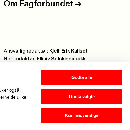
Om Fagforbundet
->
Ansvarlig redaktør:
Kjell-Erik Kallset
Nettredaktør:
Ellisiv Solskinnsbakk
Webmaster:
Knut Brobakken
Godta alle
ruker også
Godta valgte
jerne de ulike
Kun nødvendige