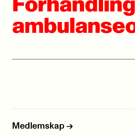
Forhandling
ambulanseo
Medlemskap
->