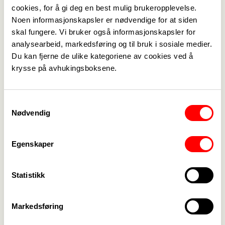
cookies, for å gi deg en best mulig brukeropplevelse.
Noen informasjonskapsler er nødvendige for at siden
skal fungere. Vi bruker også informasjonskapsler for
analysearbeid, markedsføring og til bruk i sosiale medier.
Medlemskap
->
Du kan fjerne de ulike kategoriene av cookies ved å
Lønn og tariff
->
krysse på avhukingsboksene.
Kontakt oss
->
Samtykkevalg
For tillitsvalgte
->
Nødvendig
Kalender
->
Egenskaper
Om Fagforbundet
->
Statistikk
Rettigheter i arbeidslivet
->
Brosjyrer og materiell
->
Markedsføring