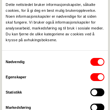
Dette nettstedet bruker informasjonskapsler, såkalte
Fagforbundet
cookies, for å gi deg en best mulig brukeropplevelse.
Noen informasjonskapsler er nødvendige for at siden
skal fungere. Vi bruker også informasjonskapsler for
analysearbeid, markedsføring og til bruk i sosiale medier.
Du kan fjerne de ulike kategoriene av cookies ved å
Medlemskap
->
krysse på avhukingsboksene.
Lønn og tariff
->
Samtykkevalg
Kontakt oss
->
Nødvendig
For tillitsvalgte
->
Egenskaper
Kalender
->
Om Fagforbundet
->
Statistikk
Rettigheter i arbeidslivet
->
Markedsføring