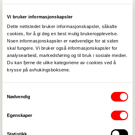
utsettes pga. koronaviruset. Det settes opp på
nytt nå.
Vi bruker informasjonskapsler
Påmeldte deltakere blir kontaktet direkte.
Dette nettstedet bruker informasjonskapsler, såkalte
cookies, for å gi deg en best mulig brukeropplevelse.
Arrangør
Noen informasjonskapsler er nødvendige for at siden
skal fungere. Vi bruker også informasjonskapsler for
Fagforbundet
analysearbeid, markedsføring og til bruk i sosiale medier.
Du kan fjerne de ulike kategoriene av cookies ved å
krysse på avhukingsboksene.
Medlemskap
->
Samtykkevalg
Nødvendig
Lønn og tariff
->
Kontakt oss
->
Egenskaper
For tillitsvalgte
->
Statistikk