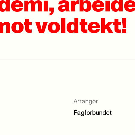
demi, arbeide
mot voldtekt!
Arrangør
Fagforbundet