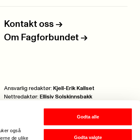
Kontakt oss
->
Om Fagforbundet
->
Ansvarlig redaktør:
Kjell-Erik Kallset
Nettredaktør:
Ellisiv Solskinnsbakk
Webmaster:
Knut Brobakken
Godta alle
ruker også
Godta valgte
jerne de ulike