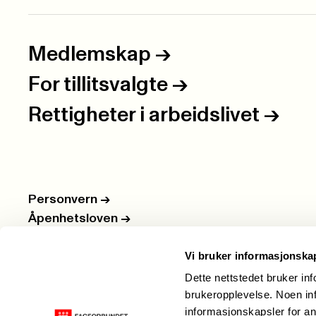
Medlemskap
->
For tillitsvalgte
->
Rettigheter i arbeidslivet
->
Personvern
->
Åpenhetsloven
->
Ledige stillinger
->
Vi bruker informasjonska
Nettbutikken
->
Dette nettstedet bruker in
brukeropplevelse. Noen inf
informasjonskapsler for an