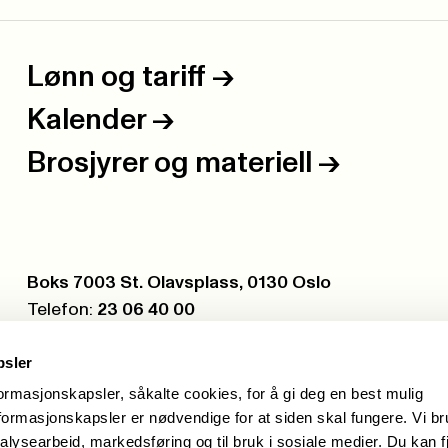
Lønn og tariff
->
Kalender
->
Brosjyrer og materiell
->
Postboks:
Boks 7003 St. Olavsplass, 0130 Oslo
Telefon:
23 06 40 00
Org.nr.:
971 075 252
psler
formasjonskapsler, såkalte cookies, for å gi deg en best mulig
ormasjonskapsler er nødvendige for at siden skal fungere. Vi b
alysearbeid, markedsføring og til bruk i sosiale medier. Du kan f