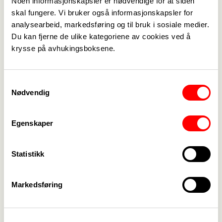
Noen informasjonskapsler er nødvendige for at siden
Medlemskap
->
skal fungere. Vi bruker også informasjonskapsler for
analysearbeid, markedsføring og til bruk i sosiale medier.
Lønn og tariff
->
Du kan fjerne de ulike kategoriene av cookies ved å
krysse på avhukingsboksene.
Kontakt oss
->
For tillitsvalgte
->
Samtykkevalg
Nødvendig
Kalender
->
Om Fagforbundet
->
Egenskaper
Rettigheter i arbeidslivet
->
Statistikk
Brosjyrer og materiell
->
Markedsføring
Personvern
->
Åpenhetsloven
->