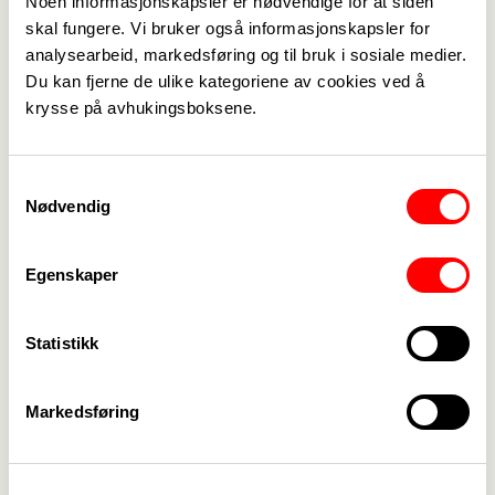
Noen informasjonskapsler er nødvendige for at siden
Medlemskap
->
skal fungere. Vi bruker også informasjonskapsler for
analysearbeid, markedsføring og til bruk i sosiale medier.
Lønn og tariff
->
Du kan fjerne de ulike kategoriene av cookies ved å
krysse på avhukingsboksene.
Kontakt oss
->
For tillitsvalgte
->
Samtykkevalg
Nødvendig
Kalender
->
Om Fagforbundet
->
Egenskaper
Rettigheter i arbeidslivet
->
Statistikk
Brosjyrer og materiell
->
Markedsføring
Personvern
->
Åpenhetsloven
->