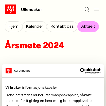
Ullensaker
Hjem
Kalender
Kontakt oss
Aktuelt
Årsmøte 2024
Forrige
Neste
<-
1
2
->
Vi bruker informasjonskapsler
Dette nettstedet bruker informasjonskapsler, såkalte
cookies, for å gi deg en best mulig brukeropplevelse.