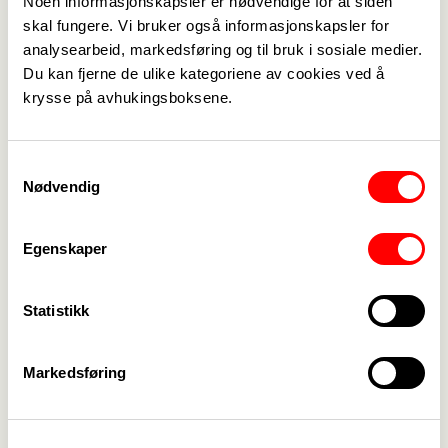
Noen informasjonskapsler er nødvendige for at siden
Medlemskap
->
skal fungere. Vi bruker også informasjonskapsler for
analysearbeid, markedsføring og til bruk i sosiale medier.
Lønn og tariff
->
Du kan fjerne de ulike kategoriene av cookies ved å
krysse på avhukingsboksene.
Kontakt oss
->
For tillitsvalgte
->
Samtykkevalg
Nødvendig
Kalender
->
Om Fagforbundet
->
Egenskaper
Rettigheter i arbeidslivet
->
Statistikk
Brosjyrer og materiell
->
Markedsføring
Personvern
->
Åpenhetsloven
->