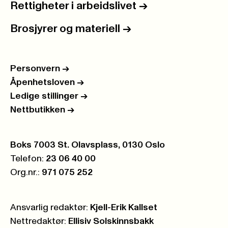
Rettigheter i arbeidslivet
->
Brosjyrer og materiell
->
Personvern
->
Åpenhetsloven
->
Ledige stillinger
->
Nettbutikken
->
Postboks:
Boks 7003 St. Olavsplass, 0130 Oslo
Telefon:
23 06 40 00
Org.nr.:
971 075 252
Ansvarlig redaktør:
Kjell-Erik Kallset
Nettredaktør:
Ellisiv Solskinnsbakk