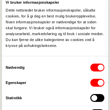
gir ekstra poeng som øker sjansen i trekningen,
Vi bruker informasjonskapsler
samt gir rimeligere leie gjennom resten av året.
Dette nettstedet bruker informasjonskapsler, såkalte
Dato for dugnadene annonseres når det nærmer
cookies, for å gi deg en best mulig brukeropplevelse.
seg.
Noen informasjonskapsler er nødvendige for at siden
Helg
Uke
skal fungere. Vi bruker også informasjonskapsler for
(2
Helg
Uke
Priser
Kveld
(fred-
analysearbeid, markedsføring og til bruk i sosiale medier.
netter/3
sesong
sesong
fred)
Du kan fjerne de ulike kategoriene av cookies ved å
dager)
krysse på avhukingsboksene.
Med
500,-
700,-
1000,-
1000,-
2500,-
dugnad
1000,-
Uten
(lag og
800,-
1300,-
1200,-
3300,-
Samtykkevalg
dugnad
Nødvendig
foreninger)
Ekstra
300,-
300,-
400,-
400,-
døgn
Egenskaper
Ønsker du å leie? Ta kontakt med Hyttestyret:
Leder: Hege Therese Lochner tlf. 99463122
hege.therese.lochner@vennesla.kommune.no
Statistikk
Nestleder: Ailin Westberg tlf. 45440123
westbergailin@gmail.com