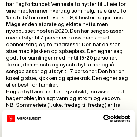
har Fagforbundet Vennesla to hytter til utleie for
sine medlemmer, hverdag som helg, hele året. To
15fots båter med hver sin 9,9 hester følger med.
Måga
er den største og eldste hytta men
nyoppusset høsten 2020. Den har sengeplasser
med utstyr til 7 personer, pluss hems med
dobbeltseng og to madrasser. Den har en stor
stue med kjøkken og spiseplass. Den egner seg
godt for samlinger med inntil 15-20 personer.
Terna
, den minste og nyeste hytta har også
sengeplasser og utstyr til 7 personer. Den har en
koselig stue, kjøkken og spisekrok. Den egner seg
aller best for familier.
Begge hyttane har flott sjøutsikt, terrasser med
hagemøbler, innlagt vann og strøm og vedovn.
NB! Sommerleia (1. uke, fredag til fredag) er fra
midten av juni tom midten av august hvert år. Frist
for å søke er 30. april. Rett etter utfører
Hyttestyret trekning.
De årlige dugnadene som er i september og april,