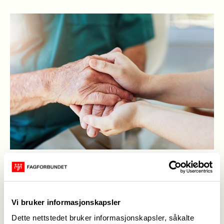
Velg språk
Norsk Bokmål
->
Vi bruker informasjonskapsler
Norsk Nynorsk
->
Dette nettstedet bruker informasjonskapsler, såkalte
Sámegiella
->