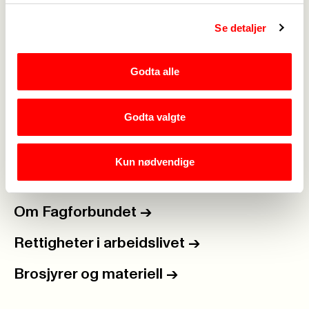
Se detaljer
Medlemskap
->
Godta alle
Lønn og tariff
->
Godta valgte
Kontakt oss
->
For tillitsvalgte
->
Kun nødvendige
Kalender
->
Om Fagforbundet
->
Rettigheter i arbeidslivet
->
Brosjyrer og materiell
->