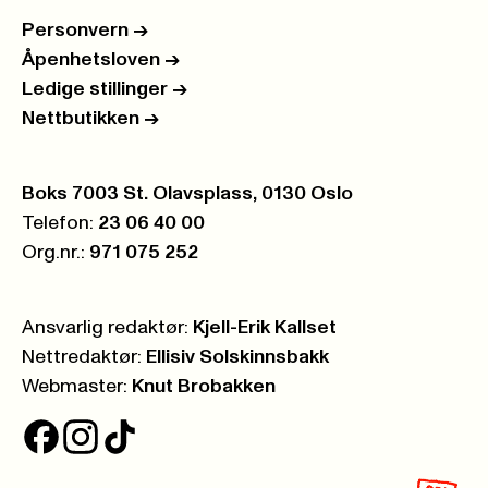
Personvern
->
Åpenhetsloven
->
Ledige stillinger
->
Nettbutikken
->
Postboks:
Boks 7003 St. Olavsplass, 0130 Oslo
Telefon:
23 06 40 00
Org.nr.:
971 075 252
Ansvarlig redaktør:
Kjell-Erik Kallset
Nettredaktør:
Ellisiv Solskinnsbakk
Webmaster:
Knut Brobakken