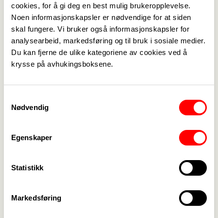
cookies, for å gi deg en best mulig brukeropplevelse.
English
->
Kontaktliste
Noen informasjonskapsler er nødvendige for at siden
skal fungere. Vi bruker også informasjonskapsler for
analysearbeid, markedsføring og til bruk i sosiale medier.
Du kan fjerne de ulike kategoriene av cookies ved å
Eskild Hustvedt
krysse på avhukingsboksene.
Rådgjevar
Yrkesseksjon helse og sosial
eskild.hustvedt@fagforbundet.no
Samtykkevalg
Nødvendig
47 64 65 14
Egenskaper
Se alle våre
medlemsfordeler
Statistikk
- bli medlem du også!
->
Markedsføring