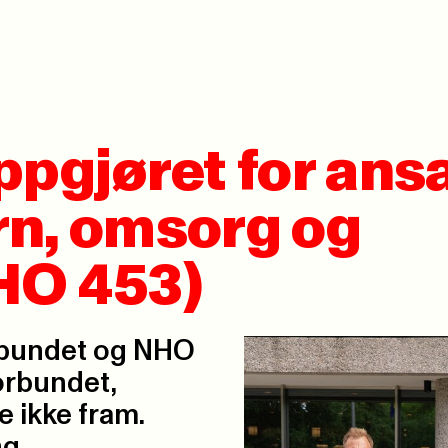
ppgjøret for ans
rn, omsorg og
HO 453)
rbundet og NHO
orbundet,
e ikke fram.
g.