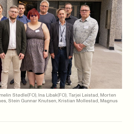
elin Stødle(FO), Ina Libak(FO), Tarjei Leistad, Morten
knes, Stein Gunnar Knutsen, Kristian Mollestad, Magnus