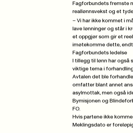
Fagforbundets fremste m
reallønnsvekst og et tyde
– Vi har ikke kommet i m
lave lønninger og står i
et oppgjør som gir et reelt 
imøtekomme dette, endte 
Fagforbundets ledelse
I tillegg til lønn har og
viktige tema i forhandlin
Avtalen det ble forhand
omfatter blant annet ans
asylmottak, men også id
Bymisjonen og Blindefo
FO.
Hvis partene ikke kommer t
Meklingsdato er foreløpig