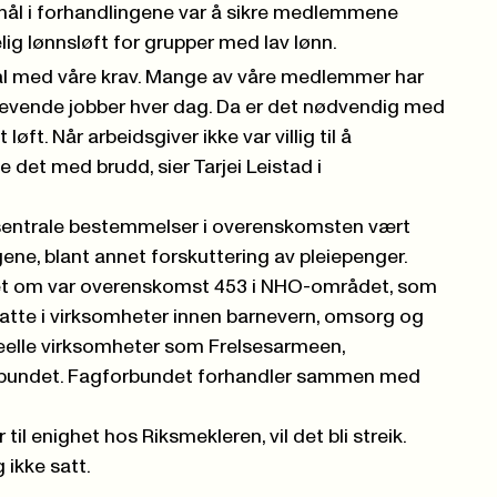
ål i forhandlingene var å sikre medlemmene
lig lønnsløft for grupper med lav lønn.
ål med våre krav. Mange av våre medlemmer har
 krevende jobber hver dag. Da er det nødvendig med
løft. Når arbeidsgiver ikke var villig til å
det med brudd, sier Tarjei Leistad i
så sentrale bestemmelser i overenskomsten vært
gene, blant annet forskuttering av pleiepenger.
let om var overenskomst 453 i NHO-området, som
atte i virksomheter innen barnevern, omsorg og
eelle virksomheter som Frelsesarmeen,
rbundet. Fagforbundet forhandler sammen med
il enighet hos Riksmekleren, vil det bli streik.
 ikke satt.