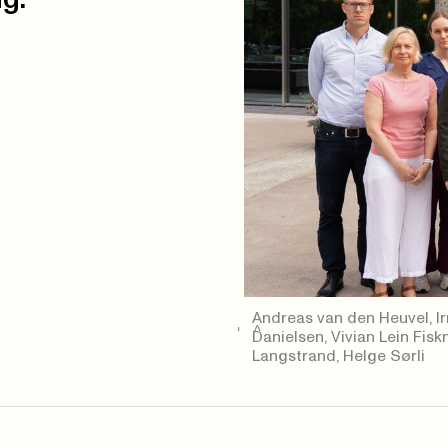
Andreas van den Heuvel, Irm
Danielsen, Vivian Lein Fis
Langstrand, Helge Sørli