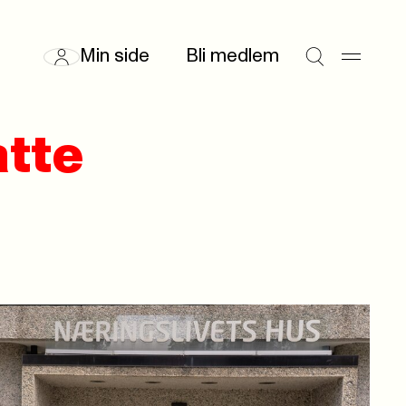
Min side
Bli medlem
atte