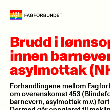
Brudd i lønnso
innen barneve
asylmottak (N
Forhandlingene mellom Fagfo
om overenskomst 453 (Blindef
barnevern, asylmottak m.v.) ført
Dermed går oppgjøret til meklin