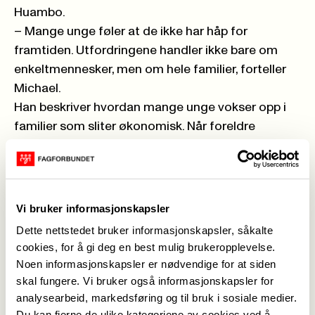
Huambo.
– Mange unge føler at de ikke har håp for
framtiden. Utfordringene handler ikke bare om
enkeltmennesker, men om hele familier, forteller
Michael.
Han beskriver hvordan mange unge vokser opp i
familier som sliter økonomisk. Når foreldre
mangler inntekt eller støtte, påvirker det ofte
barnas muligheter til å fullføre skolegangen og
skape seg en framtid.
Samtidig ser han hvordan økonomiske problemer
Vi bruker informasjonskapsler
og psykiske belastninger ofte henger tett
Dette nettstedet bruker informasjonskapsler, såkalte
sammen.
cookies, for å gi deg en best mulig brukeropplevelse.
Ifølge Michael kan manglende støtte føre til at
Noen informasjonskapsler er nødvendige for at siden
unge mister motivasjonen, faller ut av skolen eller
skal fungere. Vi bruker også informasjonskapsler for
flytter hjemmefra. Noen sliter med depresjon,
analysearbeid, markedsføring og til bruk i sosiale medier.
Du kan fjerne de ulike kategoriene av cookies ved å