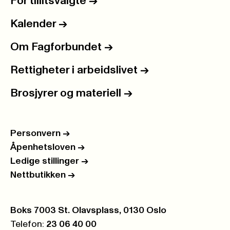
For tillitsvalgte
->
Kalender
->
Om Fagforbundet
->
Rettigheter i arbeidslivet
->
Brosjyrer og materiell
->
Personvern
->
Åpenhetsloven
->
Ledige stillinger
->
Nettbutikken
->
Postboks:
Boks 7003 St. Olavsplass, 0130 Oslo
Telefon:
23 06 40 00