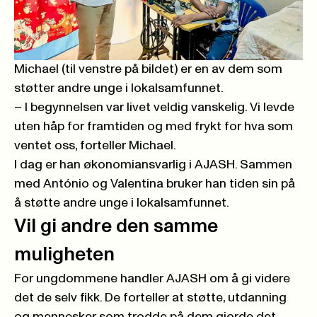
Michael (til venstre på bildet) er en av dem som
støtter andre unge i lokalsamfunnet.
– I begynnelsen var livet veldig vanskelig. Vi levde
uten håp for framtiden og med frykt for hva som
ventet oss, forteller Michael.
I dag er han økonomiansvarlig i AJASH. Sammen
med António og Valentina bruker han tiden sin på
å støtte andre unge i lokalsamfunnet.
Vil gi andre den samme
muligheten
For ungdommene handler AJASH om å gi videre
det de selv fikk. De forteller at støtte, utdanning
og mennesker som trodde på dem gjorde det