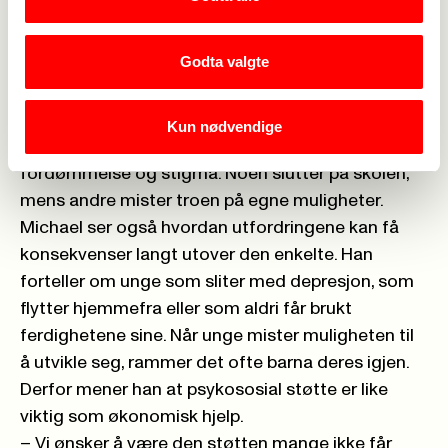
sterkt ønske om å støtte andre unge kvinner som
opplever sorg, usikkerhet eller står alene i en
Godta valgte
krevende situasjon. Derfor er arbeidet med unge
gravide og psykososial støtte noe av det som
engasjerer henne mest i AJASH.
Kun nødvendige
Hun forteller at mange unge kvinner opplever
fordømmelse og stigma. Noen slutter på skolen,
mens andre mister troen på egne muligheter.
Michael ser også hvordan utfordringene kan få
konsekvenser langt utover den enkelte. Han
forteller om unge som sliter med depresjon, som
flytter hjemmefra eller som aldri får brukt
ferdighetene sine. Når unge mister muligheten til
å utvikle seg, rammer det ofte barna deres igjen.
Derfor mener han at psykososial støtte er like
viktig som økonomisk hjelp.
– Vi ønsker å være den støtten mange ikke får