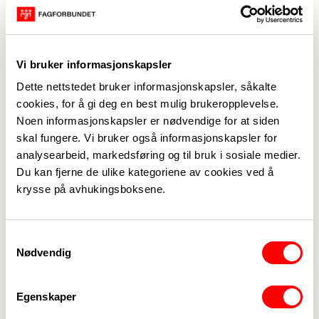
medlemsregisteret når ordningen er oppe og går
igjen. Mottar du ikke månedsbrevet? Sjekk
søppelpost, eller gå inn å se om du har reservert
deg for e-post fra Fagforbundet.
Vi bruker informasjonskapsler
Dette nettstedet bruker informasjonskapsler, såkalte
Vedlegg
cookies, for å gi deg en best mulig brukeropplevelse.
Noen informasjonskapsler er nødvendige for at siden
Månedsbrev JUNI 2026.pdf
skal fungere. Vi bruker også informasjonskapsler for
analysearbeid, markedsføring og til bruk i sosiale medier.
Du kan fjerne de ulike kategoriene av cookies ved å
krysse på avhukingsboksene.
Samtykkevalg
Medlemskap
->
Nødvendig
Lønn og tariff
->
Egenskaper
Kontakt oss
->