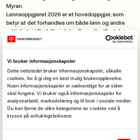
Myran.
Lønnsoppgjøret 2026 er et hovedoppgjør, som
betyr at det forhandles om både lønn og andre
rettigheter i Bedriftsavtalen (hovedtariffavtalen
for selvstendige bedrifter i kommunal sektor).
Sentrale tillegg
Fagforbundet vil legge vekt på at mest mulig av
Vi bruker informasjonskapsler
tilleggene blir gitt som sentrale tillegg.
Dette nettstedet bruker informasjonskapsler, såkalte
– Det er også prioritert å få til en god fordeling på
cookies, for å gi deg en best mulig brukeropplevelse.
Noen informasjonskapsler er nødvendige for at siden
lønnstabellen, sier Myran.
skal fungere. Vi bruker også informasjonskapsler for
Avtalen for Samfunnsbedriftene korresponderer
analysearbeid, markedsføring og til bruk i sosiale medier.
med KS-avtalen og omfatter ansatte i kommunalt
Du kan fjerne de ulike kategoriene av cookies ved å
eide AS og interkommunale selskaper innen avfall
krysse på avhukingsboksene.
og gjenvinning, biblioteksentralen, IKT-bedrifter,
næring/eiendom, parkering, revisjon og vann og
avløp.
Samtykkevalg