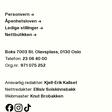
Personvern
->
Åpenhetsloven
->
Ledige stillinger
->
Nettbutikken
->
Postboks:
Boks 7003 St. Olavsplass, 0130 Oslo
Telefon:
23 06 40 00
Org.nr.:
971 075 252
Ansvarlig redaktør:
Kjell-Erik Kallset
Nettredaktør:
Ellisiv Solskinnsbakk
Webmaster:
Knut Brobakken