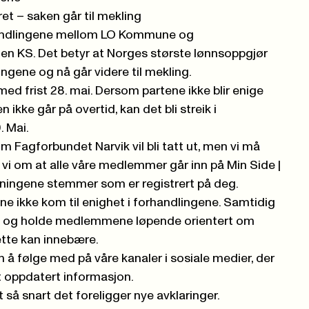
t – saken går til mekling
handlingene mellom
LO Kommune
og
nen
KS
. Det betyr at Norges største lønnsoppgjør
ingene og nå går videre til
mekling
.
 med
frist 28. mai
. Dersom partene ikke blir enige
n ikke går på overtid, kan det bli
streik i
.
M
ai
.
om Fagforbundet Narvik vil bli tatt ut, men vi må
r vi om at alle våre medlemme
r går inn på
Min Side |
ningene stemmer som er registrert på deg
.
ene ikke kom til enighet i forhandlingene. Samtidig
ett og holde medlemmene løpende orientert om
ette kan innebære.
m å
følge med på våre kanaler i sosiale medier
, der
ut oppdatert informasjon.
tt så snart det foreligger nye avklaringer.