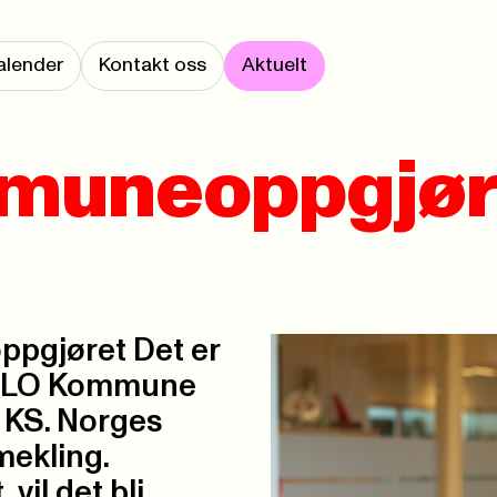
alender
Kontakt oss
Aktuelt
mmuneoppgjør
ppgjøret Det er
om LO Kommune
 KS. Norges
mekling.
vil det bli