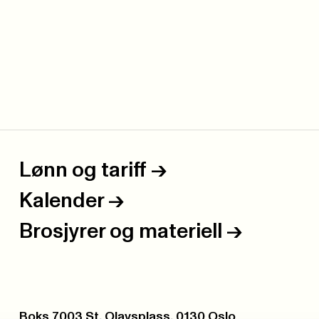
Lønn og tariff
->
Kalender
->
Brosjyrer og materiell
->
Postboks:
Boks 7003 St. Olavsplass, 0130 Oslo