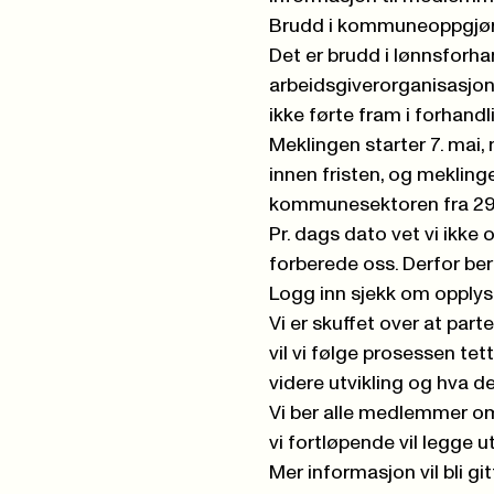
Brudd i kommuneoppgjøre
Det er brudd i lønnsfor
arbeidsgiverorganisasjo
ikke førte fram i forhandl
Meklingen starter 7. mai
,
innen fristen, og meklinge
kommunesektoren fra 29
Pr.
d
ags dato vet vi ikke 
forberede oss. Derfor be
Logg inn
sjekk om opplys
Vi er skuffet over at part
vil vi følge prosessen t
videre utvikling og hva d
Vi ber alle medlemmer o
vi fortløpende vil legge 
Mer informasjon vil bli gi