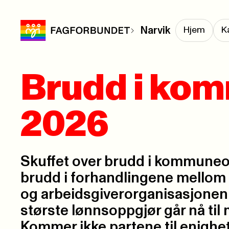
Narvik
Hjem
K
Brudd i ko
2026
Skuffet over brudd i kommuneo
brudd i forhandlingene mell
og arbeidsgiverorganisasjonen
største lønnsoppgjør går nå til 
Kommer ikke partene til enighet, 