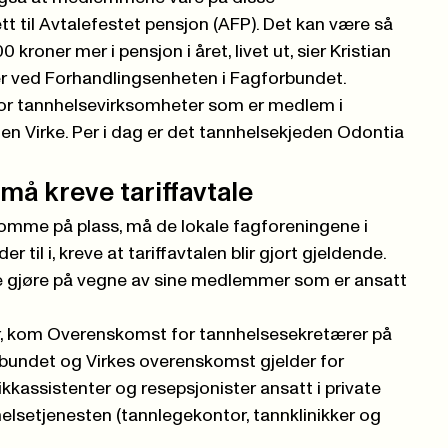
tt til Avtalefestet pensjon (AFP). Det kan være så
kroner mer i pensjon i året, livet ut, sier Kristian
er ved Forhandlingsenheten i Fagforbundet.
for tannhelsevirksomheter som er medlem i
en Virke. Per i dag er det tannhelsekjeden Odontia
å kreve tariffavtale
 komme på plass, må de lokale fagforeningene i
il i, kreve at tariffavtalen blir gjort gjeldende.
 gjøre på vegne av sine medlemmer som er ansatt
er, kom Overenskomst for tannhelsesekretærer på
forbundet og Virkes overenskomst gjelder for
ikkassistenter og resepsjonister ansatt i private
elsetjenesten (tannlegekontor, tannklinikker og