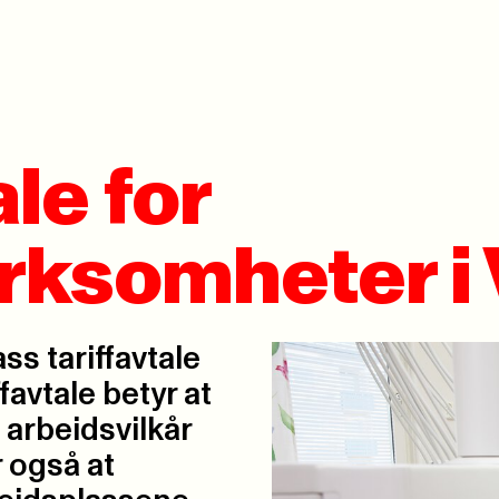
ale for
rksomheter i 
ass tariffavtale
favtale betyr at
arbeidsvilkår
r også at