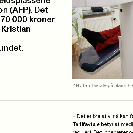
eidsplassene
jon (AFP). Det
 70 000 kroner
r Kristian
undet.
Ny tariffavtale på plass!
(F
– Det er bra at vi nå kan f
Tariffavtale betyr at me
regulert. Det innebærer