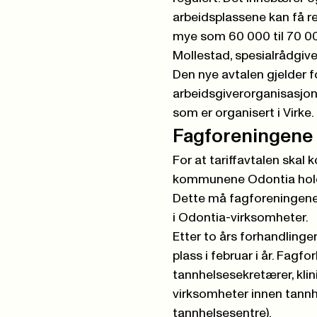
arbeidsplassene kan få re
mye som 60 000 til 70 000 
Mollestad, spesialrådgiv
Den nye avtalen gjelder 
arbeidsgiverorganisasjon
som er organisert i Virke.
Fagforeningene m
For at tariffavtalen skal
kommunene Odontia holder t
Dette må fagforeningene
i Odontia-virksomheter.
Etter to års forhandling
plass i februar i år. Fag
tannhelsesekretærer, klin
virksomheter innen tannh
tannhelsesentre).