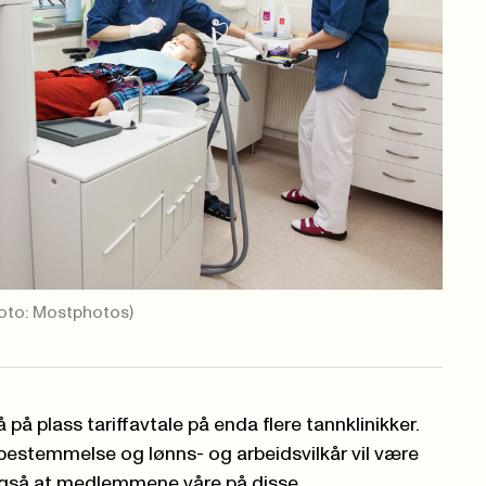
oto: Mostphotos)
å på plass tariffavtale på enda flere tannklinikker.
dbestemmelse og lønns- og arbeidsvilkår vil være
 også at medlemmene våre på disse