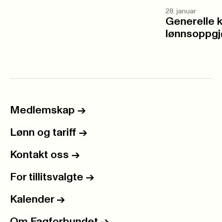
28. januar
Generelle k
lønnsoppgj
Medlemskap
->
Lønn og tariff
->
Kontakt oss
->
For tillitsvalgte
->
Kalender
->
Om Fagforbundet
->