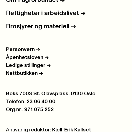
Rettigheter i arbeidslivet
->
Brosjyrer og materiell
->
Personvern
->
Åpenhetsloven
->
Ledige stillinger
->
Nettbutikken
->
Postboks:
Boks 7003 St. Olavsplass, 0130 Oslo
Telefon:
23 06 40 00
Org.nr.:
971 075 252
Ansvarlig redaktør:
Kjell-Erik Kallset