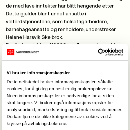
de med lave inntekter har blitt hengende etter.
Dette gjelder blant annet ansatte i
velferdstjenestene, som helsefagarbeidere,
barnehageansatte og renholdere, understreker
Helene Harsvik Skeibrok.
Fagforbundet har 415 000 medlemmer i en rekke
ulike yrker, både i offentlig og privat sektor.
Skeibrok er særlig bekymret for at den uheldige
utviklinga for dem med lavere inntekter.
Vi bruker informasjonskapsler
Sakker akterut
Dette nettstedet bruker informasjonskapsler, såkalte
Industri-Norge går godt, og ansatte i industrien
cookies, for å gi deg en best mulig brukeropplevelse.
Noen informasjonskapsler er nødvendige for at siden
kunne bokføre hele 5,1 prosent lønnsvekst i fjor.
skal fungere. Vi bruker også informasjonskapsler for
Samtidig kan vi registrere en lavere økning i
analysearbeid, markedsføring og til bruk i sosiale medier.
helsetjenesten og kommunene. Der har
Du kan fjerne de ulike kategoriene av cookies ved å
årslønnsveksten vært 4,3 prosent i sykehusene og
krysse på avhukingsboksene.
4,6 prosent for ansatte i kommunene, altså