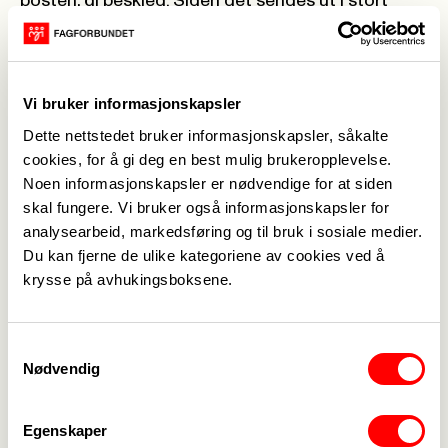
posten, gi beskjed. Siden det sendes ut i stort
antall, er det mulig det havner i søppelposten.
Sjekk der!
Du kan også lese månedsbrevet om du trykker
Vi bruker informasjonskapsler
lenken under.
Dette nettstedet bruker informasjonskapsler, såkalte
Vedlegg
cookies, for å gi deg en best mulig brukeropplevelse.
Noen informasjonskapsler er nødvendige for at siden
skal fungere. Vi bruker også informasjonskapsler for
Månedsbrev februar 2026.pdf
analysearbeid, markedsføring og til bruk i sosiale medier.
Du kan fjerne de ulike kategoriene av cookies ved å
krysse på avhukingsboksene.
Samtykkevalg
Nødvendig
Medlemskap
->
Lønn og tariff
->
Egenskaper