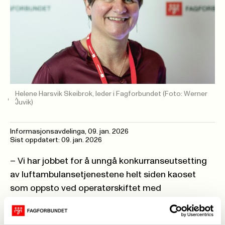
Helene Harsvik Skeibrok, leder i Fagforbundet
(Foto: Werner
Juvik)
Informasjonsavdelinga
,
09. jan. 2026
Sist oppdatert: 09. jan. 2026
– Vi har jobbet for å unngå konkurranseutsetting
av luftambulansetjenestene helt siden kaoset
som oppsto ved operatørskiftet med
ambulanseflyene i 2018 og 2019, forteller
Skeibrok.