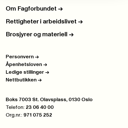
Om Fagforbundet
->
Rettigheter i arbeidslivet
->
Brosjyrer og materiell
->
Personvern
->
Åpenhetsloven
->
Ledige stillinger
->
Nettbutikken
->
Postboks:
Boks 7003 St. Olavsplass, 0130 Oslo
Telefon:
23 06 40 00
Org.nr.:
971 075 252