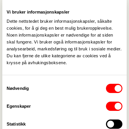
Direktetildeling
Vi bruker informasjonskapsler
Staten har gjennom de fire regionale
Dette nettstedet bruker informasjonskapsler, såkalte
helseforetakene signert en avtale om
cookies, for å gi deg en best mulig brukeropplevelse.
direktetildeling av operatøransvaret for alle
Noen informasjonskapsler er nødvendige for at siden
landets ambulansehelikoptre til et selskap eid av
skal fungere. Vi bruker også informasjonskapsler for
Stiftelsen Norsk Luftambulanse.
analysearbeid, markedsføring og til bruk i sosiale medier.
– Jeg vil også gi stor honnør til Regjeringen som
Du kan fjerne de ulike kategoriene av cookies ved å
har vist både vilje og evne til finne en løsning i
krysse på avhukingsboksene.
denne saken, fortsetter Skeibrok.
Ambulanseflyene for tur
Samtykkevalg
Nå fortsetter jobben med å unngå
Nødvendig
konkurranseutsetting når kontrakten om
operatøransvaret for ambulanseflyene går ut om
Egenskaper
noen år.
– Det var jo nettopp denne kontrakten som
Statistikk
skapte de store beredskapsutfordringene i 2018