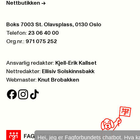
Nettbutikken
->
Postboks:
Boks 7003 St. Olavsplass, 0130 Oslo
Telefon:
23 06 40 00
Org.nr.:
971 075 252
Ansvarlig redaktør:
Kjell-Erik Kallset
Nettredaktør:
Ellisiv Solskinnsbakk
Webmaster:
Knut Brobakken
Hei, jeg er Fagforbundets chatbot. Hva kan jeg