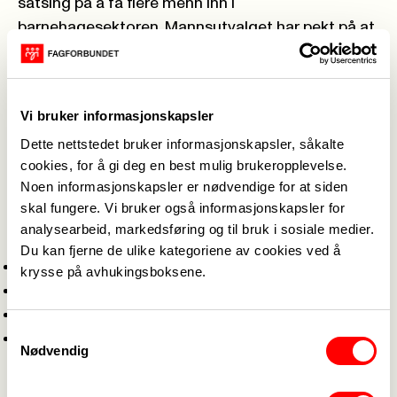
satsing på å få flere menn inn i
barnehagesektoren. Mannsutvalget har pekt på at
Norge trenger en helhetlig likestillingspolitikk som
også inkluderer menn, og vi støtter denne
anbefalingen fullt ut.
Vi bruker informasjonskapsler
Egen arbeidsgruppe for menn i barnehagen:
Dette nettstedet bruker informasjonskapsler, såkalte
Fagforbundet har en egen arbeidsgruppe for
cookies, for å gi deg en best mulig brukeropplevelse.
menn i barnehagen, de har bidratt med innspill for
Noen informasjonskapsler er nødvendige for at siden
å beholde, rekruttere og synliggjøring, i tillegg til å
skal fungere. Vi bruker også informasjonskapsler for
gjennomføre egen nasjonal konferansen.
analysearbeid, markedsføring og til bruk i sosiale medier.
Medlemmer i arbeidsgruppa:
Du kan fjerne de ulike kategoriene av cookies ved å
Kristian Meyer
– Leder av arbeidsgruppa.
krysse på avhukingsboksene.
Marius Aaning Strandos
Jorge Roberto Navarro Fica
Samtykkevalg
Marius Dahlberg Blytt
– Har vært sentral i
Nødvendig
kommunikasjon og kampanjer.
Egen nasjonal konferanse for menn i