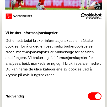
Brann scorte med Fagforbundets reklame i bakgrunnen.
->
(Foto: Bildebyrån)
Vi bruker informasjonskapsler
Rett etter pause doblet Nea Lehtola ledelsen etter
et flott innlegg fra Amalie Eikeland. Rosenborg
Dette nettstedet bruker informasjonskapsler, såkalte
reduserte ved Ine Berre tolv minutter før slutt,
cookies, for å gi deg en best mulig brukeropplevelse.
Noen informasjonskapsler er nødvendige for at siden
men Brann holdt stand og kunne slippe jubelen løs
skal fungere. Vi bruker også informasjonskapsler for
foran et rekordstort hjemmepublikum: De var blitt
analysearbeid, markedsføring og til bruk i sosiale medier.
seriemestere.
Du kan fjerne de ulike kategoriene av cookies ved å
Første kvinnekamp – men ikke
krysse på avhukingsboksene.
den siste
Fagforbundet samarbeider både med Toppserien
Samtykkevalg
Nødvendig
kvinner og drifter et breddeprosjekt for
jentefotballen rundt omkring i landet. Det er et