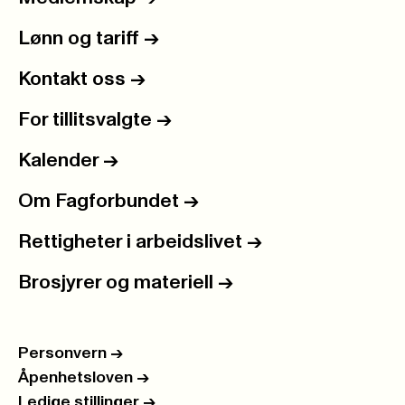
Lønn og tariff
->
Kontakt oss
->
For tillitsvalgte
->
Kalender
->
Om Fagforbundet
->
Rettigheter i arbeidslivet
->
Brosjyrer og materiell
->
Personvern
->
Åpenhetsloven
->
Ledige stillinger
->