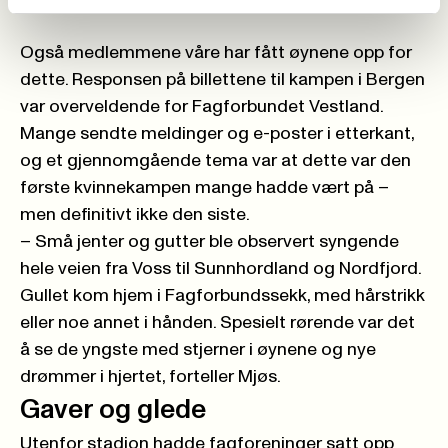
Brann vant serien 2025 (Foto: Bildebyrån)
->
Også medlemmene våre har fått øynene opp for
dette. Responsen på billettene til kampen i Bergen
var overveldende for Fagforbundet Vestland.
Mange sendte meldinger og e-poster i etterkant,
og et gjennomgående tema var at dette var den
første kvinnekampen mange hadde vært på –
men definitivt ikke den siste.
– Små jenter og gutter ble observert syngende
hele veien fra Voss til Sunnhordland og Nordfjord.
Gullet kom hjem i Fagforbundssekk, med hårstrikk
eller noe annet i hånden. Spesielt rørende var det
å se de yngste med stjerner i øynene og nye
drømmer i hjertet, forteller Mjøs.
Gaver og glede
Utenfor stadion hadde fagforeninger satt opp