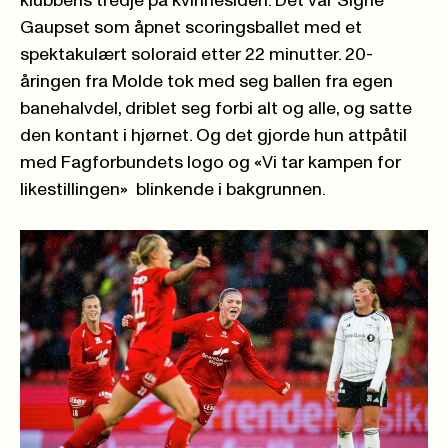
klubbens tredje på kvinnesiden. Det var Signe
Gaupset som åpnet scoringsballet med et
spektakulært soloraid etter 22 minutter. 20-
åringen fra Molde tok med seg ballen fra egen
banehalvdel, driblet seg forbi alt og alle, og satte
den kontant i hjørnet. Og det gjorde hun attpåtil
med Fagforbundets logo og «Vi tar kampen for
likestillingen» blinkende i bakgrunnen.