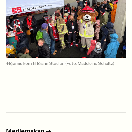
Bjørnis kom til Brann Stadion (Foto: Madeleine Schultz)
->
Medlemskap
->