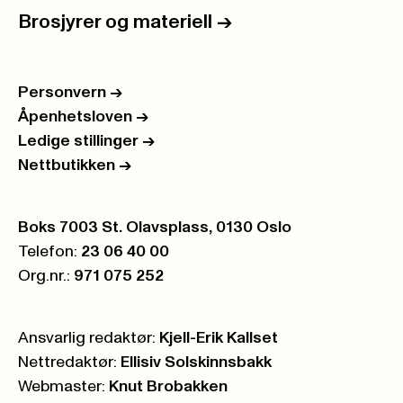
Brosjyrer og materiell
->
Personvern
->
Åpenhetsloven
->
Ledige stillinger
->
Nettbutikken
->
Postboks:
Boks 7003 St. Olavsplass, 0130 Oslo
Telefon:
23 06 40 00
Org.nr.:
971 075 252
Ansvarlig redaktør:
Kjell-Erik Kallset
Nettredaktør:
Ellisiv Solskinnsbakk
Webmaster:
Knut Brobakken