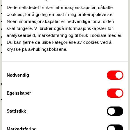
Telefonnummer
Dette nettstedet bruker informasjonskapsler, såkalte
Arbeidssted
cookies, for å gi deg en best mulig brukeropplevelse.
Nåværende stilling
Noen informasjonskapsler er nødvendige for at siden
skal fungere. Vi bruker også informasjonskapsler for
Stillingsprosent
analysearbeid, markedsføring og til bruk i sosiale medier.
Eventuelle andre arbeidsgivere
Du kan fjerne de ulike kategoriene av cookies ved å
Eventuelle ulike vaktordninger
krysse på avhukingsboksene.
Eventuelle permisjoner og sykemeldinger
Vi anbefaler at dere installerer appen til
Fagforbundet der dere kan se hvilken informasjon
Samtykkevalg
Nødvendig
vi har om dere og selv gjøre endringer der.
Android-telefon:
Fagforbundet medlem - Apps on
Google Play
Egenskaper
Apple-telefon:
Fagforbundet medlem on the
App Store
Statistikk
Det er også mulig å oppdatere informasjonen ved
å gå inn på denne lenken:
Markedsføring