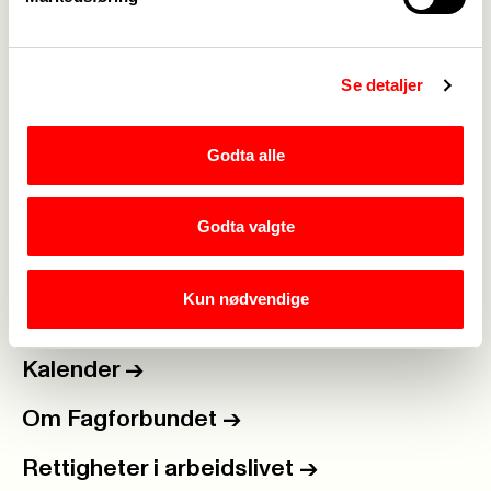
https://minside.fagforbundet.no/
Se detaljer
Godta alle
Medlemskap
->
Lønn og tariff
->
Godta valgte
Kontakt oss
->
Kun nødvendige
For tillitsvalgte
->
Kalender
->
Om Fagforbundet
->
Rettigheter i arbeidslivet
->