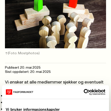
(Foto: Mostphotos)
Publisert
20. mai 2025
Sist oppdatert: 20. mai 2025
Vi ønsker at alle medlemmer sjekker og eventuelt
oppdaterer følgende informasjon:
Navn
Epost
Adresse
Vi bruker informasjonskapsler