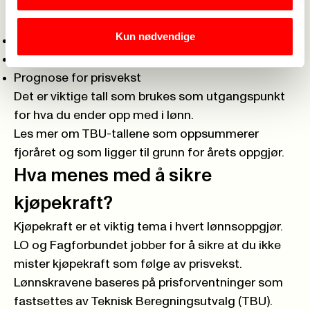
TBU, Teknisk Beregningsutvalg beregner:
Kun nødvendige
Hvordan lønnsveksten har vært tidligere
Hvordan status faktisk er
Prognose for prisvekst
Det er viktige tall som brukes som utgangspunkt
for hva du ender opp med i lønn.
Les mer om TBU-tallene som oppsummerer
fjoråret og som ligger til grunn for årets oppgjør.
Hva menes med å sikre
kjøpekraft?
Kjøpekraft er et viktig tema i hvert lønnsoppgjør.
LO og Fagforbundet jobber for å sikre at du ikke
mister kjøpekraft som følge av prisvekst.
Lønnskravene baseres på prisforventninger som
fastsettes av Teknisk Beregningsutvalg (TBU).