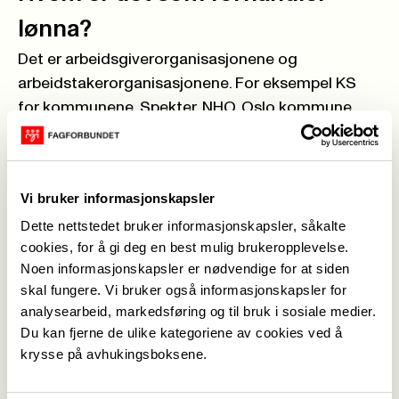
lønna?
Det er arbeidsgiverorganisasjonene og
arbeidstakerorganisasjonene. For eksempel KS
for kommunene, Spekter, NHO, Oslo kommune
osv. på arbeidsgiversida, og fagforbundene som
for eksempel Fagforbundet, Fellesforbundet, NTL,
Skolenes Landsforbund, EL og IT, på den andre
Vi bruker informasjonskapsler
siden, for arbeidstakerne.
Dette nettstedet bruker informasjonskapsler, såkalte
Hva betyr det at det er et
cookies, for å gi deg en best mulig brukeropplevelse.
mellomoppgjør?
Noen informasjonskapsler er nødvendige for at siden
skal fungere. Vi bruker også informasjonskapsler for
Det er hovedoppgjør og mellomoppgjør. I år er det
analysearbeid, markedsføring og til bruk i sosiale medier.
et mellomoppgjør.
Du kan fjerne de ulike kategoriene av cookies ved å
Hovedoppgjør finner sted annethvert år og
krysse på avhukingsboksene.
innebærer forhandlinger om hele tariffavtalen,
inkludert både lønn og arbeidsvilkår.