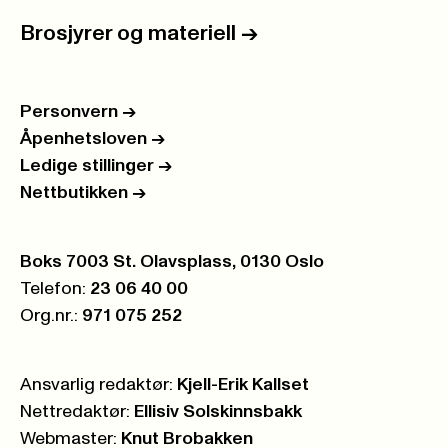
Brosjyrer og materiell
->
Personvern
->
Åpenhetsloven
->
Ledige stillinger
->
Nettbutikken
->
Postboks:
Boks 7003 St. Olavsplass, 0130 Oslo
Telefon:
23 06 40 00
Org.nr.:
971 075 252
Ansvarlig redaktør:
Kjell-Erik Kallset
Nettredaktør:
Ellisiv Solskinnsbakk
Webmaster:
Knut Brobakken